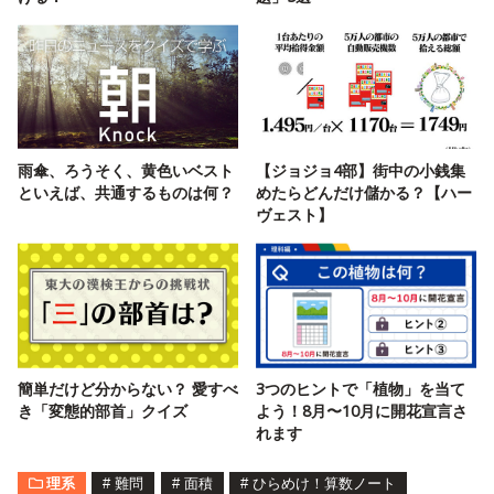
雨傘、ろうそく、黄色いベスト
【ジョジョ4部】街中の小銭集
といえば、共通するものは何？
めたらどんだけ儲かる？【ハー
ヴェスト】
簡単だけど分からない？ 愛すべ
3つのヒントで「植物」を当て
き「変態的部首」クイズ
よう！8月〜10月に開花宣言さ
れます
理系
#
難問
#
面積
#
ひらめけ！算数ノート