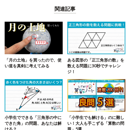
関連記事
「月の土地」を買ったので、使
ある図形の「正三角形の数」を
い道を真剣に考えてみる
数える問題に30秒でチャレン
ジ！
小学生でできる「三角形の中に
「小学生でも解ける」のに難し
できた角」の問題、あなたは解
い！大人も手こずる「算数の問
ける？
題」5選