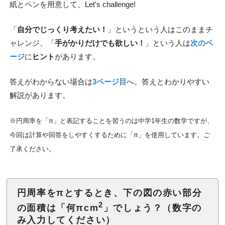
紙とペンを用意して、Let's challenge!
「
自分でじっくり考えたい！
」というという人はこのままチ
ャレンジ、「
手がかりだけでも欲しい！
」という人は
次のペ
ージ
に
ヒント
があります。
答えがわからない場合は
3ページ目
へ。答えとわかりやすい
解説があります。
※円周率を「π」と表記することを習うのは中学1年生の数学ですが、
今回は計算や回答をしやすくするために「π」を使用しています。ご
了承ください。
円周率をπとするとき、下の図の赤い部分
2
の面積は「何πcm
」でしょう？（数字の
み入力してください）