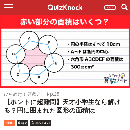
ログイン
ひらめけ！算数ノートp.25
【ホントに超難問】天才小学生なら解け
る？円に囲まれた図形の面積は
理系
鞠乃
2022.04.27