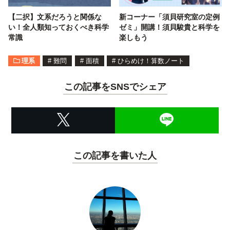
【二択】文系だろうと関係な
新コーナー「須貝研究室の定例
い！全人類知っておくべき科学
ゼミ」開講！須貝駿貴と科学を
常識
楽しもう
理系
#
難問
#
面積
#
ひらめけ！算数ノート
この記事をSNSでシェア
この記事を書いた人