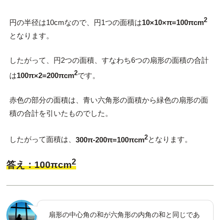
2
円の半径は10cmなので、円1つの面積は
10×10×π=100πcm
となります。
したがって、円2つの面積、すなわち6つの扇形の面積の合計
2
は
100π×2=200πcm
です。
赤色の部分の面積は、青い六角形の面積から緑色の扇形の面
積の合計を引いたものでした。
2
したがって面積は、
300π-200π=100πcm
となります。
2
答え：100πcm
扇形の中心角の和が六角形の内角の和と同じであ