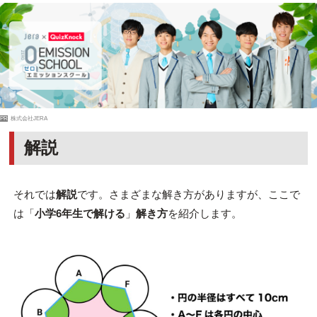
PR
株式会社JERA
解説
それでは
解説
です。さまざまな解き方がありますが、ここで
は「
小学6年生で解ける
」
解き方
を紹介します。