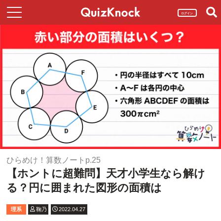
ログイン
ひらめけ！算数ノートp.25
【ホントに超難問】天才小学生なら解け
る？円に囲まれた図形の面積は
理系
鞠乃
2022.04.27