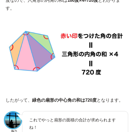
度なので、六角形の内角の和は
180度×4=720度
とわかりま
す。
したがって、
緑色の扇形の中心角の和は720度
となります。
これでやっと扇形の面積の合計が求められます
ね！
鞠乃