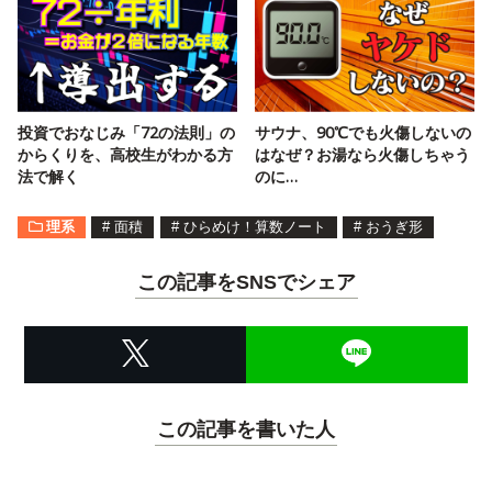
投資でおなじみ「72の法則」の
サウナ、90℃でも火傷しないの
からくりを、高校生がわかる方
はなぜ？お湯なら火傷しちゃう
法で解く
のに…
理系
#
面積
#
ひらめけ！算数ノート
#
おうぎ形
この記事をSNSでシェア
この記事を書いた人