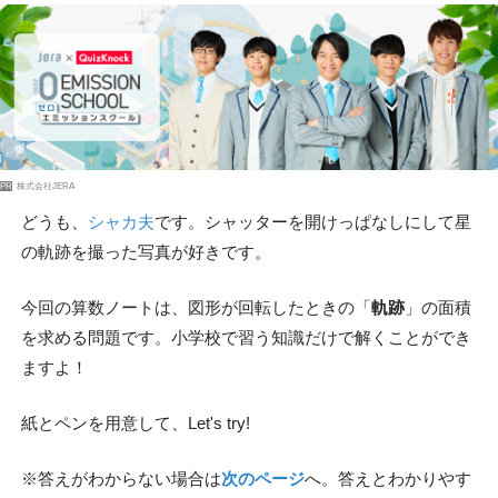
PR
株式会社JERA
どうも、
シャカ夫
です。シャッターを開けっぱなしにして星
の軌跡を撮った写真が好きです。
今回の算数ノートは、図形が回転したときの「
軌跡
」の面積
を求める問題です。小学校で習う知識だけで解くことができ
ますよ！
紙とペンを用意して、Let's try!
※答えがわからない場合は
次のページ
へ。答えとわかりやす