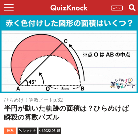
ログイン
ひらめけ！算数ノートp.32
半円が動いた軌跡の面積は？ひらめけば
瞬殺の算数パズル
理系
シャカ夫
2022.06.15