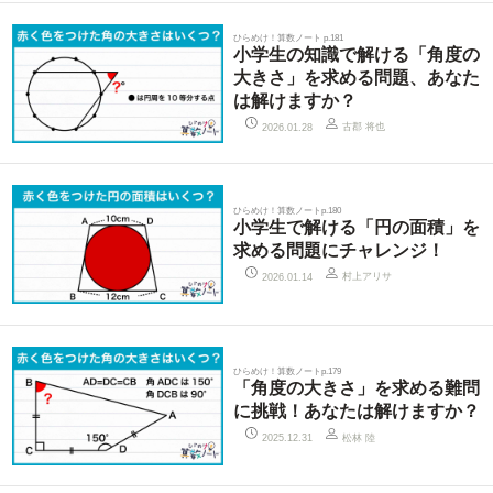
ひらめけ！算数ノート p.181
小学生の知識で解ける「角度の
大きさ」を求める問題、あなた
は解けますか？
古郡 将也
2026.01.28
ひらめけ！算数ノートp.180
小学生で解ける「円の面積」を
求める問題にチャレンジ！
村上アリサ
2026.01.14
ひらめけ！算数ノートp.179
「角度の大きさ」を求める難問
に挑戦！あなたは解けますか？
松林 陸
2025.12.31