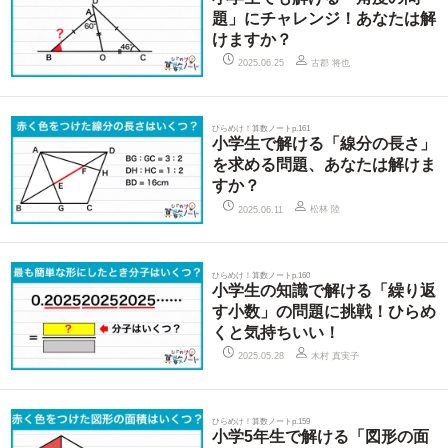
題」にチャレンジ！あなたは解
けますか？
古郡 将也
2025.06.25
ひらめけ！算数ノートp.161
小学生で解ける「線分の長さ」
を求める問題、あなたは解けま
すか？
松林 陸
2025.06.11
ひらめけ！算数ノートp.160
小学生の知識で解ける「繰り返
す小数」の問題に挑戦！ひらめ
くと気持ちいい！
木村 真実子
2025.05.28
ひらめけ！算数ノートp.159
小学5年生で解ける「図形の面