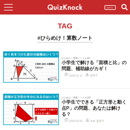
ログイン
TAG
#ひらめけ！算数ノート
ひらめけ！算数ノートp.183
小学生で解ける「面積と比」の
問題、補助線がカギ！
結実子
2026.02.11
ひらめけ！算数ノート p.182
小学生でできる「正方形と動く
点P」の問題、あなたは解け
る？
木村 真実子
2026.02.04