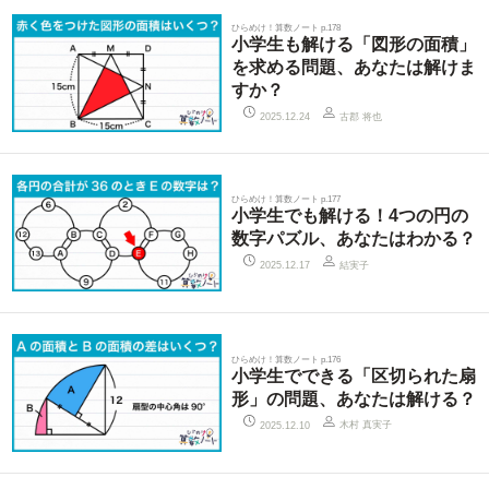
ひらめけ！算数ノート p.178
小学生も解ける「図形の面積」
を求める問題、あなたは解けま
すか？
古郡 将也
2025.12.24
ひらめけ！算数ノート p.177
小学生でも解ける！4つの円の
数字パズル、あなたはわかる？
結実子
2025.12.17
ひらめけ！算数ノート p.176
小学生でできる「区切られた扇
形」の問題、あなたは解ける？
木村 真実子
2025.12.10