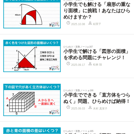
小学生でも解ける「扇形の重な
り面積」に挑戦！あなたはひら
めけますか？
結実子
2025.10.08
ひらめけ！算数ノートp.167
小学生で解ける「図形の面積」
を求める問題にチャレンジ！
松林 陸
2025.09.17
ひらめけ！算数ノート p.166
小学生でできる「直方体をつら
ぬく」問題、ひらめけば納得！
木村 真実子
2025.09.03
ひらめけ！算数ノート p.165