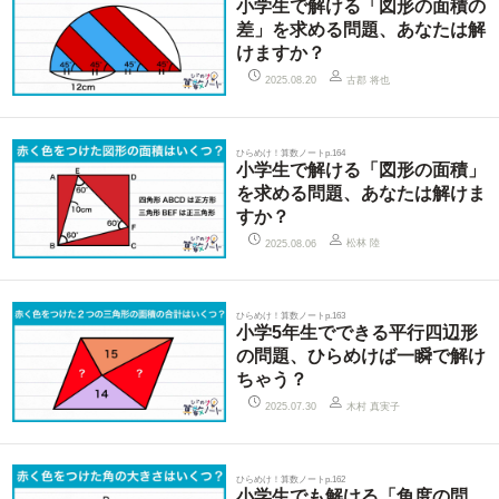
小学生で解ける「図形の面積の
差」を求める問題、あなたは解
けますか？
古郡 将也
2025.08.20
ひらめけ！算数ノートp.164
小学生で解ける「図形の面積」
を求める問題、あなたは解けま
すか？
松林 陸
2025.08.06
ひらめけ！算数ノートp.163
小学5年生でできる平行四辺形
の問題、ひらめけば一瞬で解け
ちゃう？
木村 真実子
2025.07.30
ひらめけ！算数ノートp.162
小学生でも解ける「角度の問