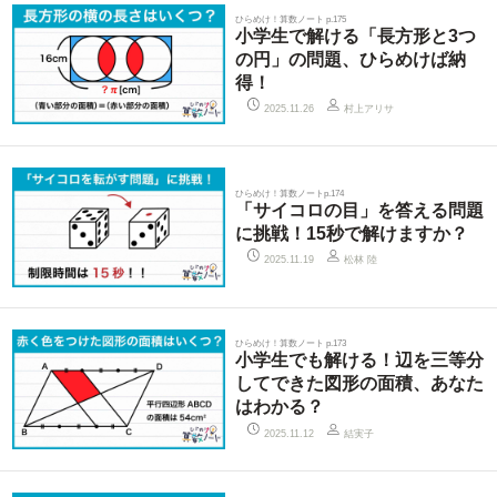
ひらめけ！算数ノート p.175
小学生で解ける「長方形と3つ
の円」の問題、ひらめけば納
得！
村上アリサ
2025.11.26
ひらめけ！算数ノートp.174
「サイコロの目」を答える問題
に挑戦！15秒で解けますか？
松林 陸
2025.11.19
ひらめけ！算数ノート p.173
小学生でも解ける！辺を三等分
してできた図形の面積、あなた
はわかる？
結実子
2025.11.12