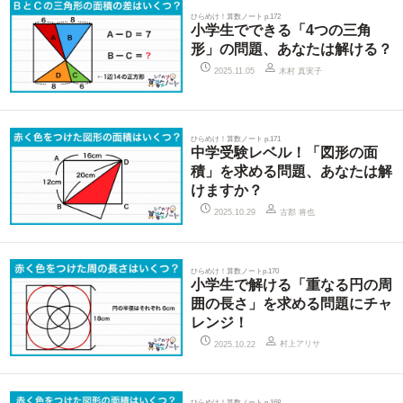
ひらめけ！算数ノート p.172
小学生でできる「4つの三角
形」の問題、あなたは解ける？
木村 真実子
2025.11.05
ひらめけ！算数ノート p.171
中学受験レベル！「図形の面
積」を求める問題、あなたは解
けますか？
古郡 将也
2025.10.29
ひらめけ！算数ノートp.170
小学生で解ける「重なる円の周
囲の長さ」を求める問題にチャ
レンジ！
村上アリサ
2025.10.22
ひらめけ！算数ノート p.168