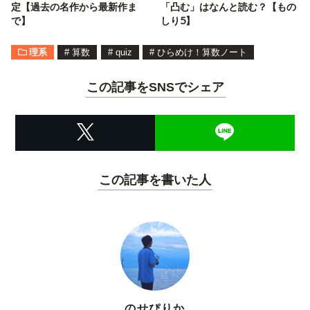
定【過去の名作から最新作ま
「凸む」はなんと読む？【もの
で】
しり5】
理系
#
算数
#
quiz
#
ひらめけ！算数ノート
この記事をSNSでシェア
この記事を書いた人
のせぴりか