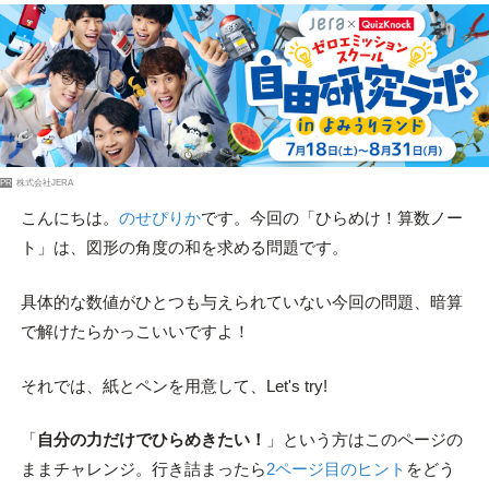
PR
株式会社JERA
こんにちは。
のせぴりか
です。今回の「ひらめけ！算数ノー
ト」は、図形の角度の和を求める問題です。
具体的な数値がひとつも与えられていない今回の問題、暗算
で解けたらかっこいいですよ！
それでは、紙とペンを用意して、Let's try!
「
自分の力だけでひらめきたい！
」という方はこのページの
ままチャレンジ。行き詰まったら
2ページ目のヒント
をどう