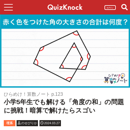
ログイン
ひらめけ！算数ノート p.123
小学5年生でも解ける「角度の和」の問題
に挑戦！暗算で解けたらスゴい
理系
のせぴりか
2024.03.27