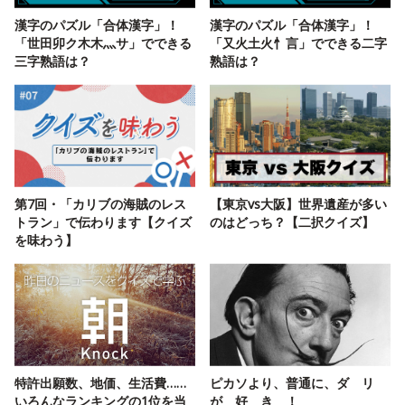
漢字のパズル「合体漢字」！
漢字のパズル「合体漢字」！
「世田卯ク木木灬サ」でできる
「又火土火忄言」でできる二字
三字熟語は？
熟語は？
第7回・「カリブの海賊のレス
【東京vs大阪】世界遺産が多い
トラン」で伝わります【クイズ
のはどっち？【二択クイズ】
を味わう】
特許出願数、地価、生活費……
ピカソより、普通に、ダ リ
いろんなランキングの1位を当
が 好 き ！