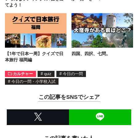
てよう！
【1年で日本一周】クイズで日
四国、四択、七問。
本旅行 福岡編
カルチャー
#
quiz
#
今日の一問
#
今日の一問・小学校入試
この記事をSNSでシェア