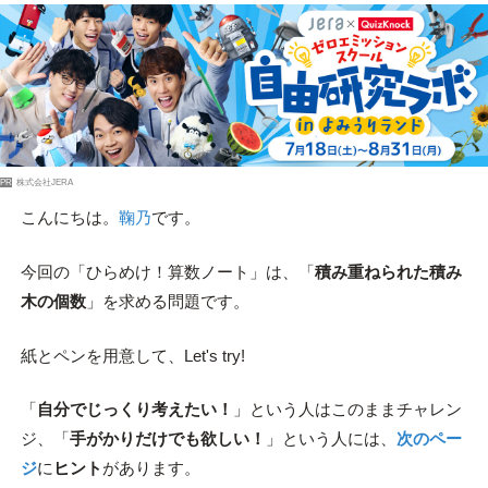
PR
株式会社JERA
こんにちは。
鞠乃
です。
今回の「ひらめけ！算数ノート」は、「
積み重ねられた積み
木の個数
」を求める問題です。
紙とペンを用意して、Let's try!
「
自分でじっくり考えたい！
」という人はこのままチャレン
ジ、「
手がかりだけでも欲しい！
」という人には、
次のペー
ジ
に
ヒント
があります。