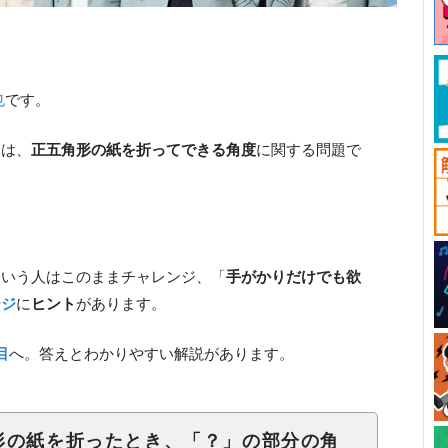
也
です。
」は、
正五角形の紙を折ってできる角度
に関する問題で
という人はこのままチャレンジ、「
手がかりだけでも欲
ージ
に
ヒント
があります。
目
へ。答えとわかりやすい解説があります。
形の紙を折ったとき、「？」の部分の角