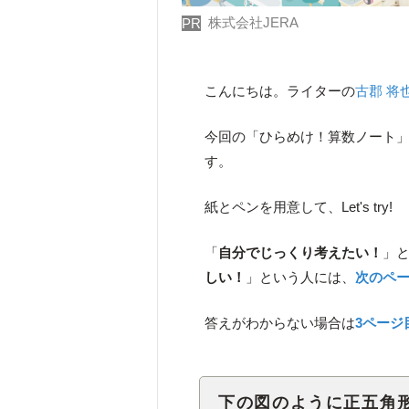
株式会社JERA
PR
こんにちは。ライターの
古郡 将
今回の「ひらめけ！算数ノート
す。
紙とペンを用意して、Let's try!
「
自分でじっくり考えたい！
」
しい！
」という人には、
次のペ
答えがわからない場合は
3ページ
下の図のように正五角