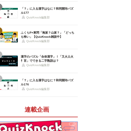
「？」に入る漢字はなに？和同開珎パズ
ル177
QuizKnock編集部
ふくらP×東問「海派？山派？」「どっち
も怖い」【QuizKnock雑談中】
QuizKnock編集部
漢字のパズル「合体漢字」！「又火土火
忄言」でできる二字熟語は？
QuizKnock編集部
「？」に入る漢字はなに？和同開珎パズ
ル176
QuizKnock編集部
連載企画