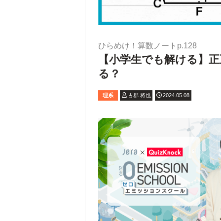
ひらめけ！算数ノートp.128
【小学生でも解ける】正
る？
理系
古郡 将也
2024.05.08