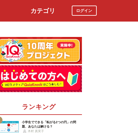
カテゴリ
ログイン
社会
スポーツ
時事ニュース
特集
ランキング
小学生でできる「転がる2つの円」の問
題、あなたは解ける？
木村 真実子