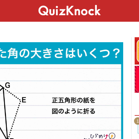
スペシャル
ライフ
ことば
カルチャー
1