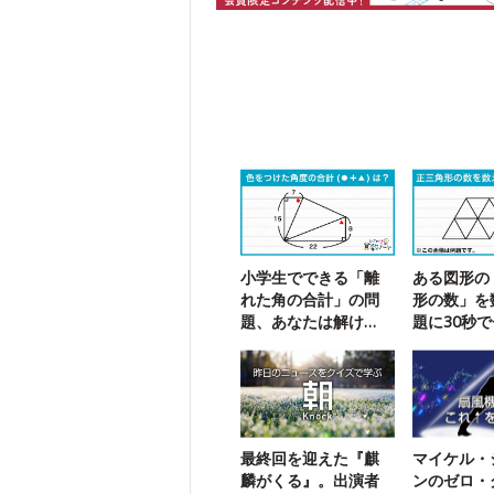
小学生でできる「離
ある図形の
れた角の合計」の問
形の数」を
題、あなたは解け
題に30秒
る？
ジ！
最終回を迎えた『麒
マイケル・
麟がくる』。出演者
ンのゼロ・