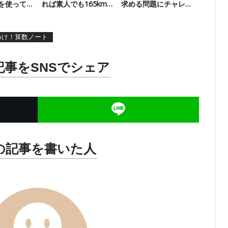
を使って
れば素人でも165km
求める問題にチャレ
出る
ンジ！
めけ！算数ノート
記事をSNSでシェア
の記事を書いた人