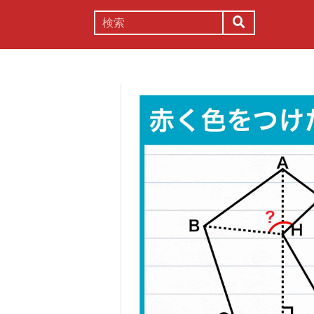
謎解き
コラム
常識
理系