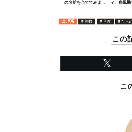
の名前を当ててみよ
ィ、扇風機
う！
実践したい
理系
#
算数
#
角度
#
ひら
この
こ