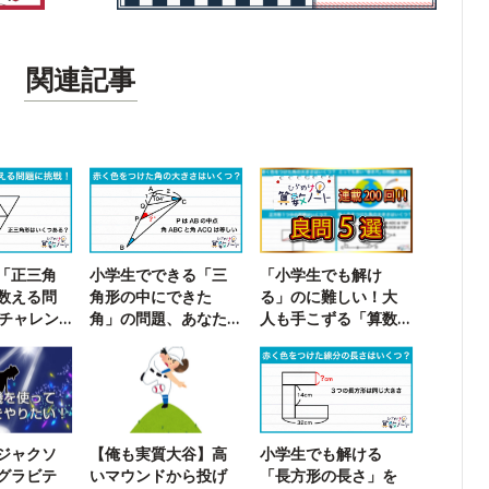
関連記事
「正三角
小学生でできる「三
「小学生でも解け
数える問
角形の中にできた
る」のに難しい！大
でチャレン
角」の問題、あなた
人も手こずる「算数
は解ける？
の問題」5選
ジャクソ
【俺も実質大谷】高
小学生でも解ける
グラビテ
いマウンドから投げ
「長方形の長さ」を