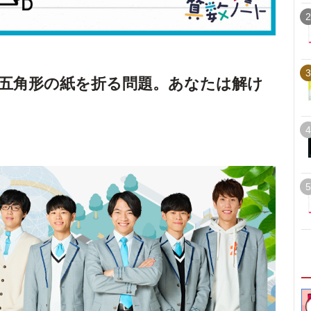
2
3
五角形の紙を折る問題。あなたは解け
4
5