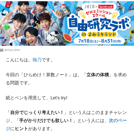
PR
株式会社JERA
こんにちは。
鞠乃
です。
今回の「ひらめけ！算数ノート」は、「
立体の体積
」を求め
る問題です。
紙とペンを用意して、Let's try!
「
自分でじっくり考えたい！
」という人はこのままチャレン
ジ、「
手がかりだけでも欲しい！
」という人には、
次のペー
ジ
に
ヒント
があります。