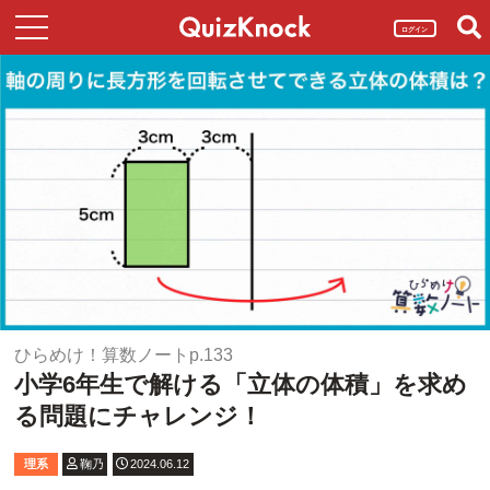
ログイン
ひらめけ！算数ノートp.133
小学6年生で解ける「立体の体積」を求め
る問題にチャレンジ！
理系
鞠乃
2024.06.12