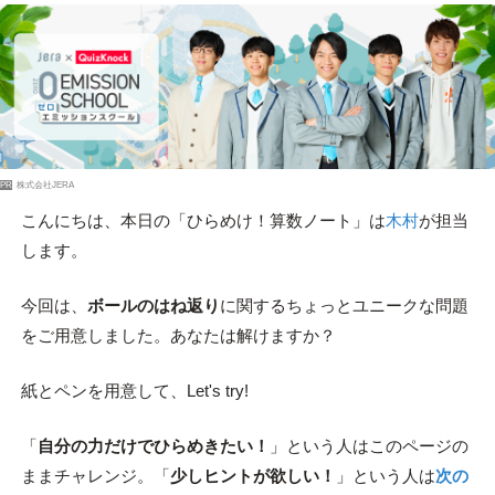
PR
株式会社JERA
こんにちは、本日の「ひらめけ！算数ノート」は
木村
が担当
します。
今回は、
ボールのはね返り
に関するちょっとユニークな問題
をご用意しました。あなたは解けますか？
紙とペンを用意して、Let's try!
「
自分の力だけでひらめきたい！
」という人はこのページの
ままチャレンジ。「
少しヒントが欲しい！
」という人は
次の