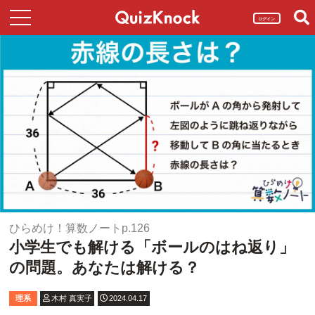
ログイン
ひらめけ！算数ノートp.126
小学生でも解ける「ボールのはね返り」
の問題。あなたは解ける？
理系
木村 真実子
2024.04.17