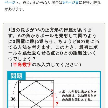
ページ
へ。答えがわからない場合は
3ページ目
に解答と解説
があります。
1辺の長さが36の正方形の部屋がありま
す。Aの角からボールを発射して図のよう
に3回壁に跳ね返らせ、ちょうどBの角に当
てる方法を考えます。このとき、最初にボ
ールを跳ね返らせる点とBとの距離はいく
つでしょう？
（
半角数字
のみ入力してください）