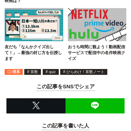
映画は？
友だち「なんかクイズ出し
おうち時間に観よう！動画配信
て！」→最強の封じ方を伝授し
サービスで配信中の名作映画ク
ます
イズ
理系
#
算数
#
quiz
#
ひらめけ！算数ノート
この記事をSNSでシェア
この記事を書いた人