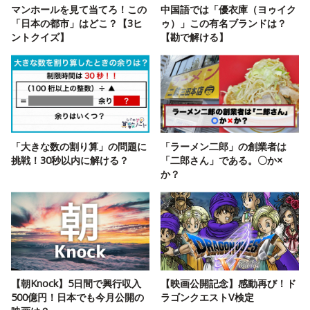
マンホールを見て当てろ！この
中国語では「優衣庫（ヨゥイク
「日本の都市」はどこ？【3ヒ
ゥ）」この有名ブランドは？
ントクイズ】
【勘で解ける】
「大きな数の割り算」の問題に
「ラーメン二郎」の創業者は
挑戦！30秒以内に解ける？
「二郎さん」である。〇か×
か？
【朝Knock】5日間で興行収入
【映画公開記念】感動再び！ド
500億円！日本でも今月公開の
ラゴンクエストV検定