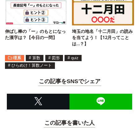
伸ばし棒の「ー」のもとになっ
埼玉の地名「十二月田」の読み
た漢字は？【今日の一問】
を当てよう！【12月ってこと
は…？】
理系
#
算数
#
図形
#
quiz
#
ひらめけ！算数ノート
この記事をSNSでシェア
この記事を書いた人