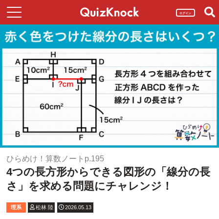
ログイン
ひらめけ！算数ノートp.195
4つの長方形からできる図形の「線分の長
さ」を求める問題にチャレンジ！
理系
松林 陸
2026.05.13