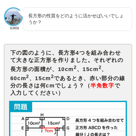
長方形の性質をどのように活かせばいいでしょ
うか？
松林陸
下の図のように、長方形4つを組み合わせ
て大きな正方形を作りました。それぞれの
2
2
長方形の面積が、10cm
、15cm
、
2
2
60cm
、15cm
であるとき、赤い部分の線
分の長さは何cmでしょう？（
半角数字
で
入力してください）