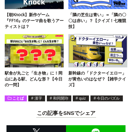
【朝Knock】新作ゲーム
「隣の芝生は青い」＝「隣の〇
『FF16』のテーマ曲を歌うアー
〇は赤い」？【クイズ！七種競
ティストは？
技】
駅舎が丸ごと「生き物」に！岡
新幹線の「ドクターイエロー」
山にある駅、どんな形？【今日
が黄色いのはなぜ？【雑学クイ
の一問】
ズ】
ことば
#
漢字
#
和同開珎
#
quiz
#
今日のパズル
この記事をSNSでシェア