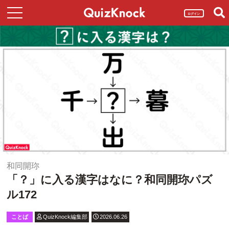
ログイン
和同開珎
「？」に入る漢字はなに？和同開珎パズ
ル172
ことば
QuizKnock編集部
2026.06.26