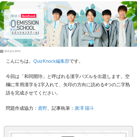
PR
株式会社JERA
こんにちは。
QuizKnock編集部
です。
今回は「和同開珎」と呼ばれる漢字パズルを出題します。空
欄に常用漢字を1字入れて、矢印の方向に読める4つの二字熟
語を完成させてください。
問題作成協力：
鹿野
、記事執筆：
廣澤 陽斗