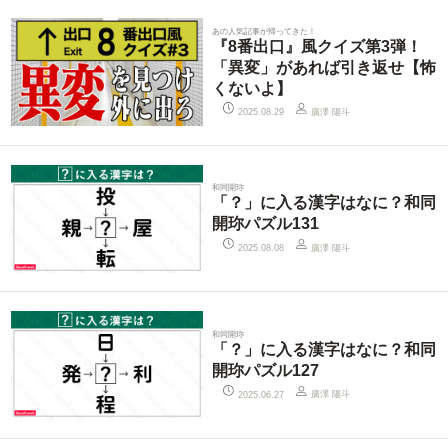
あの人気記事が帰ってきた！
『8番出口』風クイズ第3弾！
「異変」があれば引き返せ【怖
くないよ】
廣澤 陽斗
2025.08.29
和同開珎
「？」に入る漢字はなに？和同
開珎パズル131
廣澤 陽斗
2025.08.08
和同開珎
「？」に入る漢字はなに？和同
開珎パズル127
廣澤 陽斗
2025.06.27