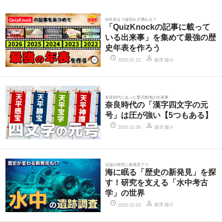
何年前まで途切れず遡れる？
「QuizKnockの記事に載って
いる出来事」を集めて最強の歴
史年表を作ろう
廣澤 陽斗
2026.01.22
奈良時代にあった驚天動地の出来事
奈良時代の「漢字四文字の元
号」は圧が強い【5つもある】
廣澤 陽斗
2026.01.06
元寇の研究に新発見アリ
海に眠る「歴史の新発見」を探
す！研究を支える「水中考古
学」の世界
廣澤 陽斗
2026.01.03