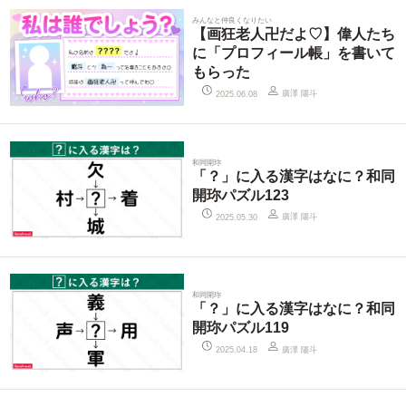
みんなと仲良くなりたい
【画狂老人卍だよ♡】偉人たち
に「プロフィール帳」を書いて
もらった
廣澤 陽斗
2025.06.08
和同開珎
「？」に入る漢字はなに？和同
開珎パズル123
廣澤 陽斗
2025.05.30
和同開珎
「？」に入る漢字はなに？和同
開珎パズル119
廣澤 陽斗
2025.04.18