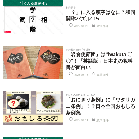
和同開珎
「？」に入る漢字はなに？和同
開珎パズル115
廣澤 陽斗
2025.03.21
あの教科書の「英語版」
「岩倉使節団」は“Iwakura 〇
〇”！「英語版」日本史の教科
書が面白い
廣澤 陽斗
2025.03.15
あなたの町にもきっとある
「おにぎり条例」に「ワタリガ
ニ条例」！？日本全国おもしろ
条例集
廣澤 陽斗
2025.03.14