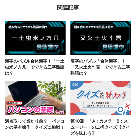
関連記事
漢字のパズル合体漢字！「一土
漢字のパズル「合体漢字」！
虫米ノ方几」でできる三字熟語
「又火土火忄言」でできる二字
は？
熟語は？
満点取って当たり前？「パソコ
第10回・「A：カメラ B：ス
ンの基本操作」クイズに挑戦！
ムージー」の二択クイズ【クイ
ズを味わう】