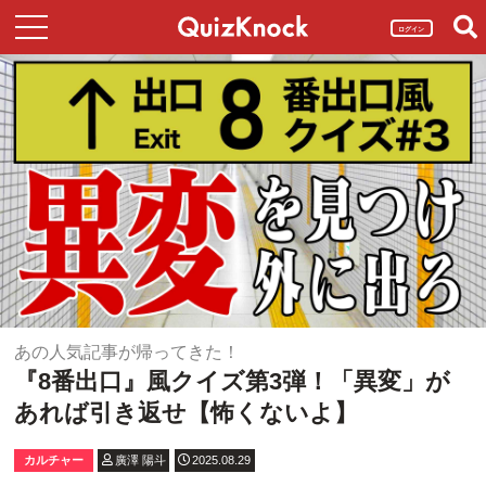
ログイン
あの人気記事が帰ってきた！
『8番出口』風クイズ第3弾！「異変」が
あれば引き返せ【怖くないよ】
カルチャー
廣澤 陽斗
2025.08.29