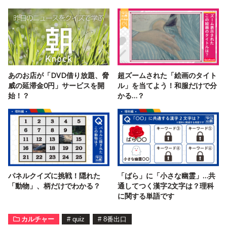
あのお店が「DVD借り放題、脅
超ズームされた「絵画のタイト
威の延滞金0円」サービスを開
ル」を当てよう！和服だけで分
始！？
かる…？
パネルクイズに挑戦！隠れた
「ばら」に「小さな幽霊」…共
「動物」、柄だけでわかる？
通してつく漢字2文字は？理科
に関する単語です
カルチャー
#
quiz
#
8番出口