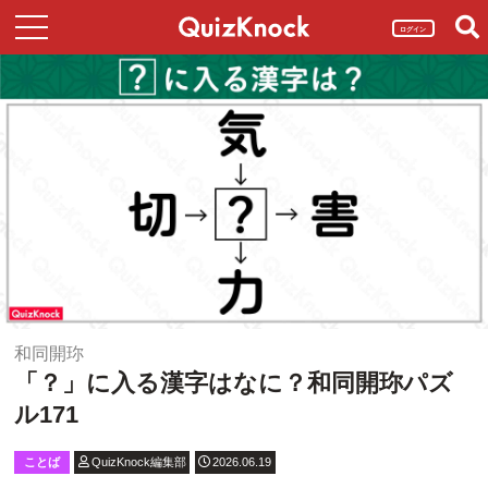
ログイン
和同開珎
「？」に入る漢字はなに？和同開珎パズ
ル171
ことば
QuizKnock編集部
2026.06.19