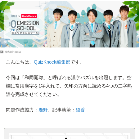
PR
株式会社JERA
こんにちは、
QuizKnock編集部
です。
今回は「和同開珎」と呼ばれる漢字パズルを出題します。空
欄に常用漢字を1字入れて、矢印の方向に読める4つの二字熟
語を完成させてください。
問題作成協力：
鹿野
、記事執筆：
綾香