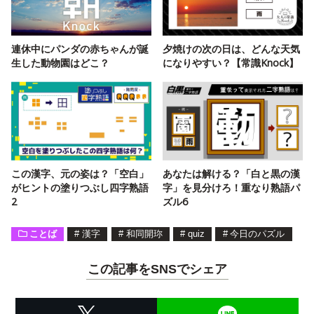
連休中にパンダの赤ちゃんが誕
夕焼けの次の日は、どんな天気
生した動物園はどこ？
になりやすい？【常識Knock】
この漢字、元の姿は？「空白」
あなたは解ける？「白と黒の漢
がヒントの塗りつぶし四字熟語
字」を見分けろ！重なり熟語パ
2
ズル6
ことば
#
漢字
#
和同開珎
#
quiz
#
今日のパズル
この記事をSNSでシェア