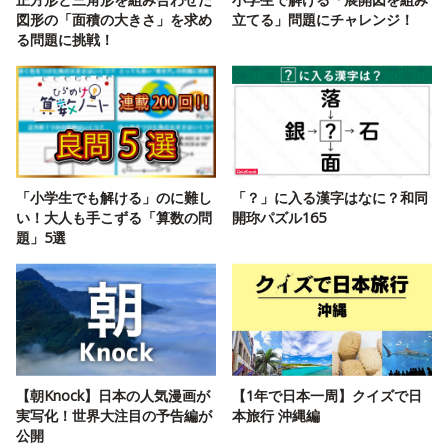
図形の「面積の大きさ」を求め
立てる」問題にチャレンジ！
る問題に挑戦！
「小学生でも解ける」のに難し
「？」に入る漢字はなに？和同
い！大人も手こずる「算数の問
開珎パズル165
題」5選
【朝Knock】日本の人気漫画が
【1年で日本一周】クイズで日
実写化！世界大注目の予告編が
本旅行 沖縄編
公開