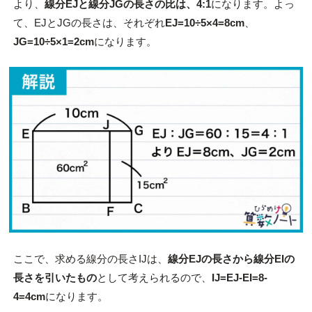
より、
線分EJと線分JGの長さの比は、4:1
になります。よっ
て、EJとJGの長さは、それぞれ
EJ=10
÷5
×4=8cm
、
JG=10
÷5
×1=2cm
になります。
ここで、求める線分の長さIJは、
線分EJの長さから線分EIの
長さを引いたもの
として考えられるので、
IJ=EJ-EI=8-
4=4cm
になります。