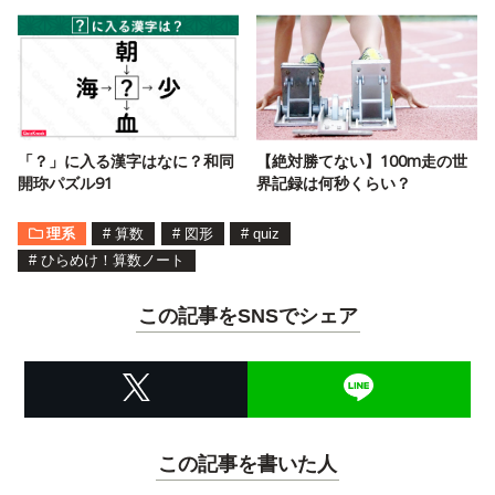
「？」に入る漢字はなに？和同
【絶対勝てない】100m走の世
開珎パズル91
界記録は何秒くらい？
理系
#
算数
#
図形
#
quiz
#
ひらめけ！算数ノート
この記事をSNSでシェア
この記事を書いた人