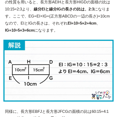
の性質を用いると、長方形AEIHと長方形HIGDの面積の比は
10:15=2:3より、
線分EIと線分IGの長さの比は、2:3
になりま
す。ここで、EG=EI+IG=(正方形ABCDの一辺の長さ)=10cm
なので、EIとIGの長さは、それぞれ
EI=10
÷5
×2=4cm
、
IG=10
÷5
×3=6cm
になります。
同様に、長方形EBFJと長方形JFCGの面積の比は60:15=4:1