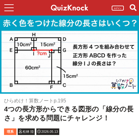
ログイン
ひらめけ！算数ノートp.195
4つの長方形からできる図形の「線分の長
さ」を求める問題にチャレンジ！
理系
松林 陸
2026.05.13