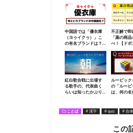
中国語では「優衣庫
不正解で即
（ヨゥイクゥ）」こ
「薬の商品
の有名ブランドは？
べ！【ドボ
【勘で解ける】
紅白歌合戦に出場す
ルービック
る歌手の、代表曲く
の「ルービ
らいは知ったかぶり
は、何の名
したい！
識テスト】
ことば
#
漢字
#
quiz
#
合
この