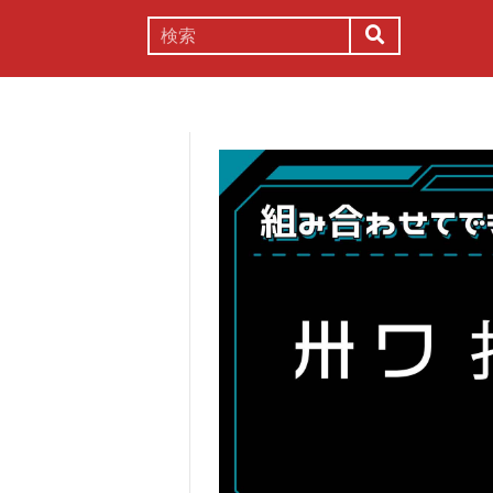
謎解き
コラム
常識
理系