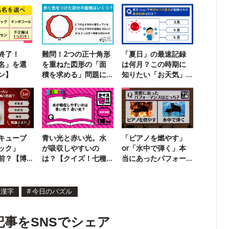
終了！
難問！2つの正十角形
「夏日」の最速記録
名」を選
を重ねた図形の「面
は何月？この時期に
ン】
積を求める」問題に
知りたい「お天気」
挑戦
クイズ
キューブ
青い光と赤い光。水
「ピアノを燃やす」
ック」
が吸収しやすいの
or「水中で弾く」本
前？【博
は？【クイズ！七種
当にあったパフォー
競技】
マンスは？
体漢字
#
今日のパズル
記事をSNSでシェア