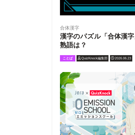
合体漢字
漢字のパズル「合体漢字
熟語は？
ことば
QuizKnock編集部
2026.06.23