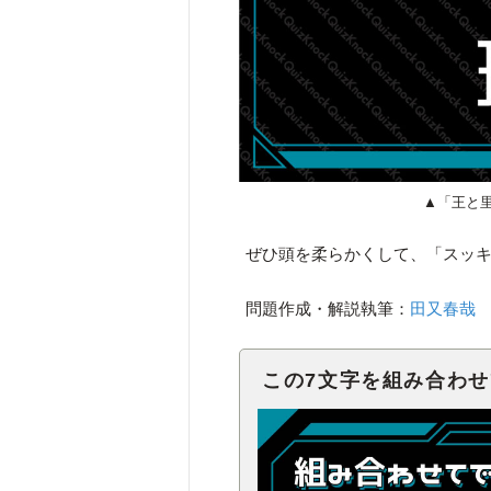
▲「王と
ぜひ頭を柔らかくして、「スッ
問題作成・解説執筆：
田又春哉
この7文字を組み合わ