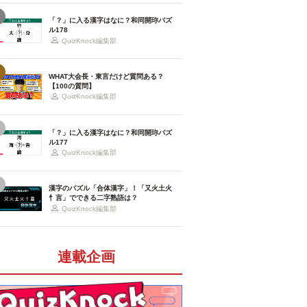
「？」に入る漢字はなに？和同開珎パズ
ル178
QuizKnock編集部
WHAT大会長・東言だけど質問ある？
【100の質問】
QuizKnock編集部
「？」に入る漢字はなに？和同開珎パズ
ル177
QuizKnock編集部
漢字のパズル「合体漢字」！「又火土火
忄言」でできる二字熟語は？
QuizKnock編集部
連載企画