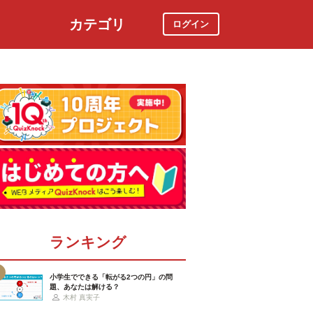
カテゴリ
ログイン
社会
スポーツ
時事ニュース
特集
ランキング
小学生でできる「転がる2つの円」の問
題、あなたは解ける？
木村 真実子