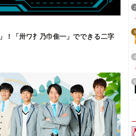
2
3
」！「卅ワ扌乃巾隹一」でできる二字
4
5