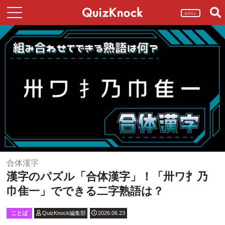
ログイン
合体漢字
漢字のパズル「合体漢字」！「卅ワ扌乃
巾隹一」でできる二字熟語は？
ことば
QuizKnock編集部
2026.06.23