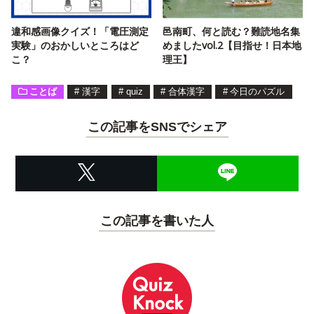
違和感画像クイズ！「電圧測定
邑南町、何と読む？難読地名集
実験」のおかしいところはど
めましたvol.2【目指せ！日本地
こ？
理王】
ことば
#
漢字
#
quiz
#
合体漢字
#
今日のパズル
この記事をSNSでシェア
この記事を書いた人