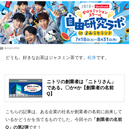
PR
株式会社JERA
どうも。好きなお茶はジャスミン茶です。
松井
です。
ニトリの創業者は「ニトリさん」
である。〇か×か【創業者の名前
Q】
こちらの記事は、ある企業の社名が創業者の名前に由来して
いるかどうかを当てるものでした。今回その
「創業者の名前
Q」の第2弾
です！