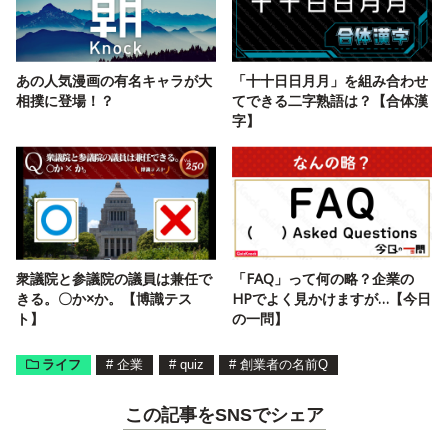
あの人気漫画の有名キャラが大
「十十日日月月」を組み合わせ
相撲に登場！？
てできる二字熟語は？【合体漢
字】
衆議院と参議院の議員は兼任で
「FAQ」って何の略？企業の
きる。〇か×か。【博識テス
HPでよく見かけますが…【今日
ト】
の一問】
ライフ
#
企業
#
quiz
#
創業者の名前Q
この記事をSNSでシェア