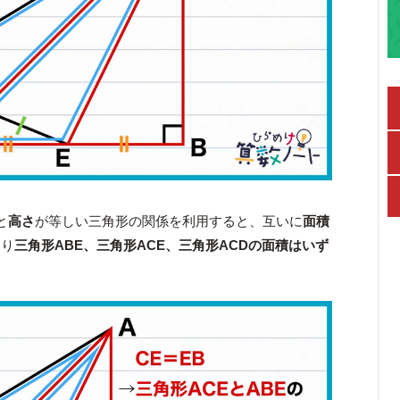
と
高さ
が等しい三角形の関係を利用すると、互いに
面積
まり
三角形ABE、三角形ACE、三角形ACDの面積はいず