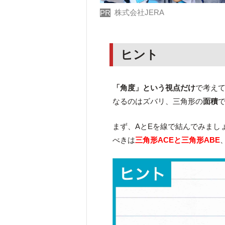
株式会社JERA
PR
ヒント
「角度」という視点だけ
で考え
なるのはズバリ、三角形の
面積
まず、AとEを線で結んでみまし
べきは
三角形ACEと三角形ABE