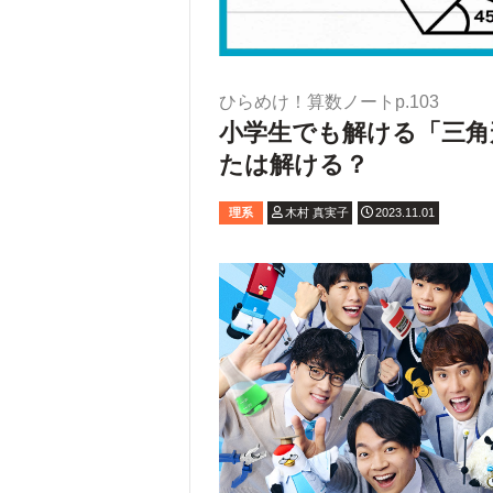
ひらめけ！算数ノートp.103
小学生でも解ける「三角
たは解ける？
理系
木村 真実子
2023.11.01