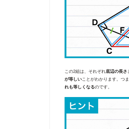
この2組は、それぞれ
底辺の長さ
が等しい
ことがわかります。つ
れも等しくなる
のです。