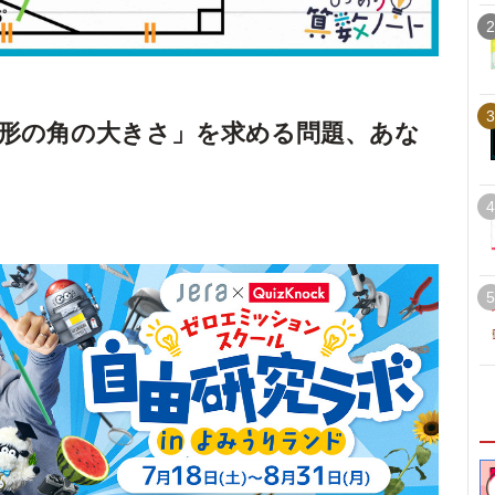
2
3
形の角の大きさ」を求める問題、あな
4
5