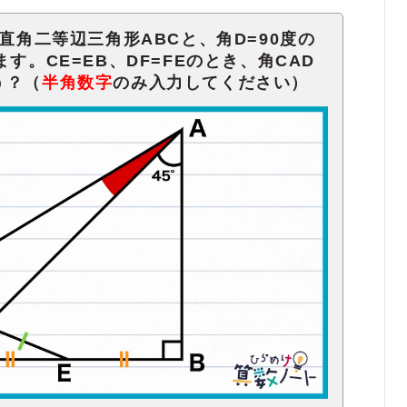
直角二等辺三角形ABCと、角D=90度の
す。CE=EB、DF=FEのとき、角CAD
う？（
半角数字
のみ入力してください）