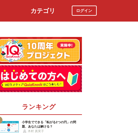
カテゴリ
ログイン
社会
スポーツ
時事ニュース
特集
ランキング
小学生でできる「転がる2つの円」の問
題、あなたは解ける？
木村 真実子