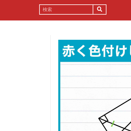
謎解き
コラム
常識
理系