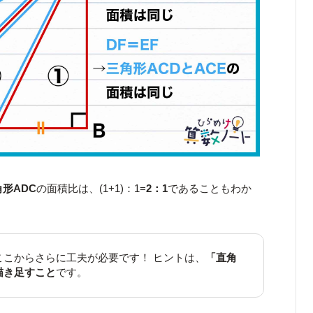
形ADC
の面積比は、(1+1)：1=
2：1
であることもわか
ここからさらに工夫が必要です！ ヒントは、
「直角
描き足すこと
です。