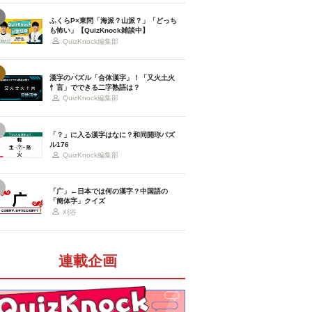
ふくらP×東問「海派？山派？」「どっち
も怖い」【QuizKnock雑談中】
QuizKnock編集部
漢字のパズル「合体漢字」！「又火土火
忄言」でできる二字熟語は？
QuizKnock編集部
「？」に入る漢字はなに？和同開珎パズ
ル176
QuizKnock編集部
「广」←日本では何の漢字？中国語の
「簡体字」クイズ
刈谷
連載企画