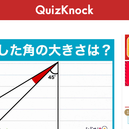
スペシャル
ライフ
ことば
カルチャー
1