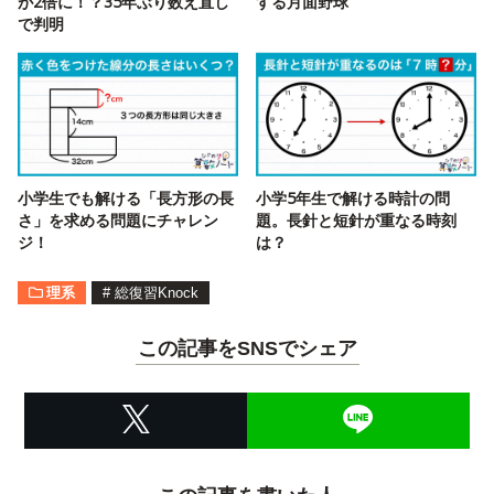
が2倍に！？35年ぶり数え直し
する月面野球
で判明
小学生でも解ける「長方形の長
小学5年生で解ける時計の問
さ」を求める問題にチャレン
題。長針と短針が重なる時刻
ジ！
は？
理系
#
総復習Knock
この記事をSNSでシェア