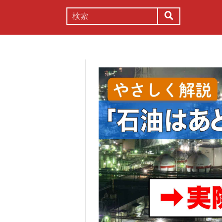
謎解き
コラム
常識
理系