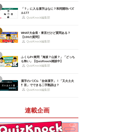
「？」に入る漢字はなに？和同開珎パズ
ル177
QuizKnock編集部
WHAT大会長・東言だけど質問ある？
【100の質問】
QuizKnock編集部
ふくらP×東問「海派？山派？」「どっち
も怖い」【QuizKnock雑談中】
QuizKnock編集部
漢字のパズル「合体漢字」！「又火土火
忄言」でできる二字熟語は？
QuizKnock編集部
連載企画