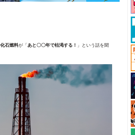
の化石燃料
が「
あと〇〇年で枯渇する！
」という話を聞