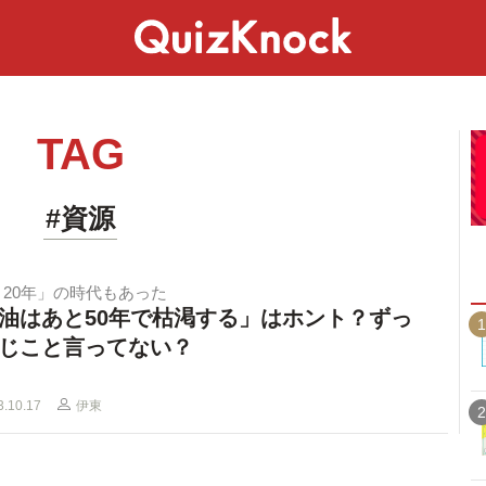
スペシャル
ライフ
ことば
カルチャー
TAG
#資源
と20年」の時代もあった
油はあと50年で枯渇する」はホント？ずっ
1
じこと言ってない？
3.10.17
伊東
2