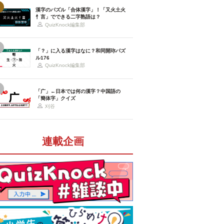
漢字のパズル「合体漢字」！「又火土火
忄言」でできる二字熟語は？
QuizKnock編集部
「？」に入る漢字はなに？和同開珎パズ
ル176
QuizKnock編集部
「广」←日本では何の漢字？中国語の
「簡体字」クイズ
刈谷
連載企画