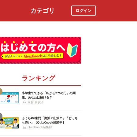
カテゴリ
ログイン
社会
スポーツ
時事ニュース
特集
ランキング
小学生でできる「転がる2つの円」の問
題、あなたは解ける？
木村 真実子
ふくらP×東問「海派？山派？」「どっち
も怖い」【QuizKnock雑談中】
QuizKnock編集部