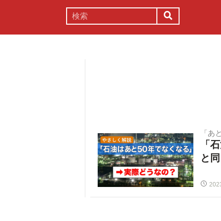
謎解き
コラム
常識
理系
「あ
「石
と同
202