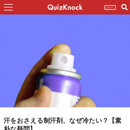
ログイン
汗をおさえる制汗剤、なぜ冷たい？【素
朴な疑問】