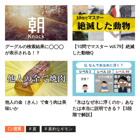
グーグルの検索結果に◯◯◯
【10問でマスター vol.79】絶滅
が表示される！？
した動物Q
他人の金（きん）で食う肉は美
「氷はなぜ水に浮くのか」あな
味いか
たは本当に説明できる？【3段
階で解説】
理系
#
夏
#
素朴なギモン