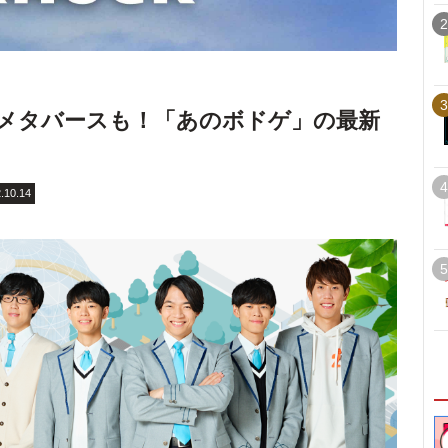
2
3
」やメタバースも！「あのボドゲ」の最新
4
.10.14
5