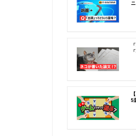
ニ
「
「
【
5