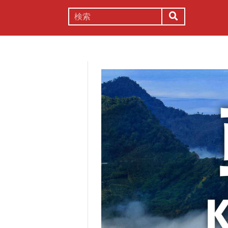
謎解き
コラム
常識
理系