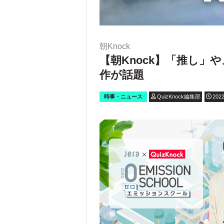
朝Knock
【朝Knock】「推し
作が話題
時事・ニュース
QuizKnock編集部
2022