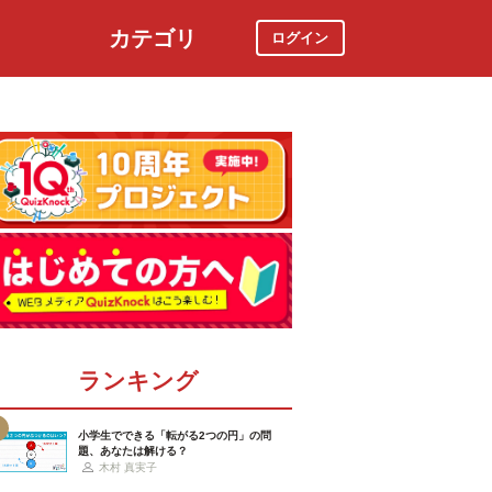
カテゴリ
ログイン
社会
スポーツ
時事ニュース
特集
ランキング
小学生でできる「転がる2つの円」の問
題、あなたは解ける？
木村 真実子