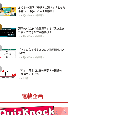
ふくらP×東問「海派？山派？」「どっち
も怖い」【QuizKnock雑談中】
QuizKnock編集部
漢字のパズル「合体漢字」！「又火土火
忄言」でできる二字熟語は？
QuizKnock編集部
「？」に入る漢字はなに？和同開珎パズ
ル176
QuizKnock編集部
「广」←日本では何の漢字？中国語の
「簡体字」クイズ
刈谷
連載企画