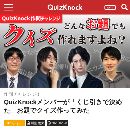
ログイン
作問チャレンジ！
QuizKnockメンバーが「くじ引きで決め
た」お題でクイズ作ってみた
スペシャル
川副 啓太
2023.02.28