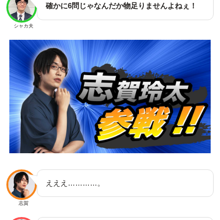
確かに6問じゃなんだか物足りませんよねぇ！
シャカ夫
えええ…………。
志賀