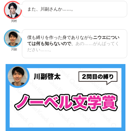
また、川副さんか……。
河村
僕も縛りを作った身でありながら
ニウエについ
ては何も知らないので
、
あの……がんばってく
ださい……。
川副