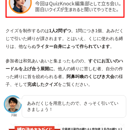
クイズを制作するのは
1人2問ずつ
。1問につき1個、あみだく
じで引いた縛りが課されます。とはいえ、くじに使われる縛
りは、他ならぬ
ライター自身によって作られています
。
参加者は和気あいあいと集まったものの、
すぐにお互いのハ
ードルを上げ合う展開に
。他人の縛りに苦しむ者、自分の作
った縛りに首を絞められる者。
阿鼻叫喚のくじびき大会
の様
子、そして
完成したクイズ
をご覧ください。
あみだくじを用意したので、さっそく引いてい
きましょう！
川副