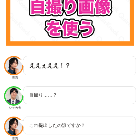
ええぇええ！？
志賀
自撮り……？
シャカ夫
これ提出したの誰ですか？
志賀