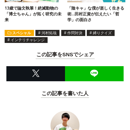
13歳で論文執筆！絶滅動物の
「陰キャ」な僕が楽しく生きる
「博士ちゃん」が拓く研究の未
術…田村正資が伝えたい「哲
来
学」の面白さ
スペシャル
#
河村拓哉
#
作問対決
#
縛りクイズ
#
インテリチャレンジ
この記事をSNSでシェア
この記事を書いた人