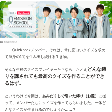
PR
株式会社JERA
――QuizKnockメンバー。それは、常に面白いクイズを求め
て渾身の1問を生み出し続ける生き物。
どんな縛
そんな生粋のクイズプレイヤーたちなら、たとえ
りを課されても最高のクイズを作ることができ
るはず。
というわけで今回は、
あみだくじで引いた縛り（お題）
に従
って、メンバーたちにクイズを作ってもらいました。一体ど
んなクイズが生まれるのでしょうか……？