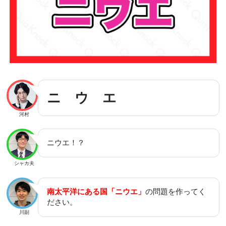
ニ ウ エ
河村
ニウエ！？
シャカ夫
南太平洋にある国「ニウエ」
の問題を作ってく
ださい。
川副