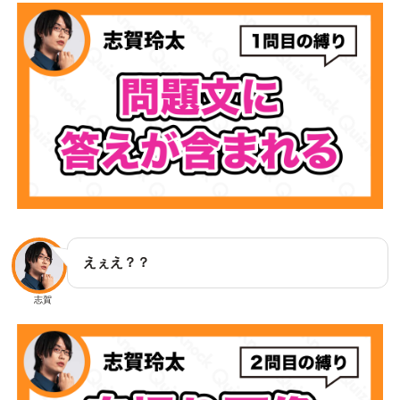
えぇえ？？
志賀