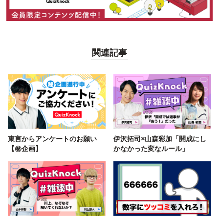
関連記事
東言からアンケートのお願い
伊沢拓司×山森彩加「開成にし
【㊙️企画】
かなかった変なルール」