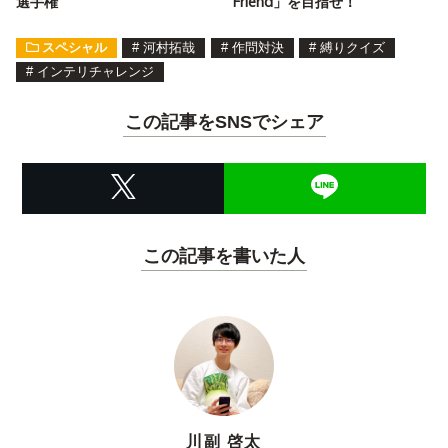
選手権
Friend」を目指せ！
スペシャル
#
河村拓哉
#
作問対決
#
縛りクイズ
#
インテリチャレンジ
この記事をSNSでシェア
この記事を書いた人
川副 啓太