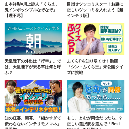
山本祥彰×川上諒人「くらえ、
目指せツッコミスター！お題に
鬼インポッシブルなぞなぞ」
正しいツッコミを入れよう【超
【理不尽】
インテリ版】
天皇陛下の外出は「行幸」。で
ふくらPを知り尽くせ！動画
は、天皇陛下が乗る車は何と呼
「シン・ふくら王」未公開クイ
ぶ？
ズに挑戦
知の狂宴、開幕。「細かすぎて
もし、とむが同僚だったら…？
伝わらないインテリモノマネ」
正しい選択肢を選んで「Best