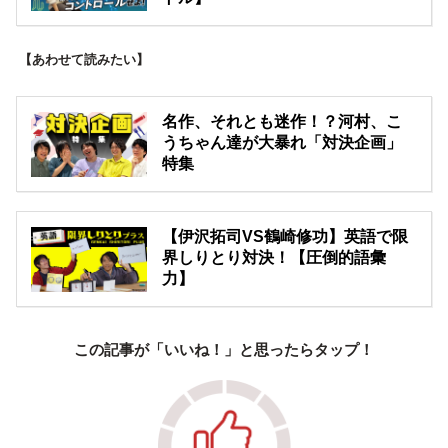
【あわせて読みたい】
名作、それとも迷作！？河村、こ
うちゃん達が大暴れ「対決企画」
特集
【伊沢拓司VS鶴崎修功】英語で限
界しりとり対決！【圧倒的語彙
力】
この記事が「いいね！」と思ったらタップ！