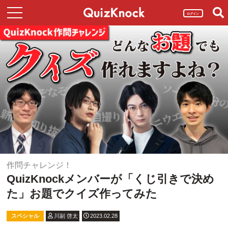
ログイン
作問チャレンジ！
QuizKnockメンバーが「くじ引きで決め
た」お題でクイズ作ってみた
スペシャル
川副 啓太
2023.02.28