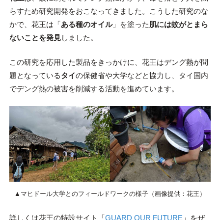
らすため研究開発をおこなってきました。こうした研究のな
かで、花王は「
ある種のオイル
」を塗った
肌には蚊がとまら
ないことを発見
しました。
この研究を応用した製品をきっかけに、花王はデング熱が問
題となっている
タイ
の保健省や大学などと協力し、タイ国内
でデング熱の被害を削減する活動を進めています。
▲マヒドール大学とのフィールドワークの様子（画像提供：花王）
詳しくは花王の特設サイト「
GUARD OUR FUTURE
」をぜ