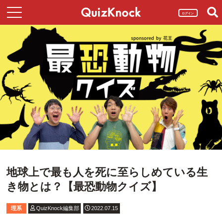
ログイン
地球上で最も人を死に至らしめている生
き物とは？【最恐動物クイズ】
理系
QuizKnock編集部
2022.07.15