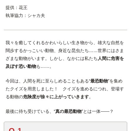
提供：花王
執筆協力：シャカ夫
我々を癒してくれるかわいらしい生き物から、雄大な自然を
闊歩するかっこいい動物、身近な昆虫たち……世界にはさま
ざまな動物がいます。しかし、なかには私たち
人間に危害を
及ぼす恐い動物
も……。
今回は、人間を死に至らしめることもある“
最恐動物
”を集め
たクイズを用意しました！ クイズを進めるにつれ、登場す
る動物の
危険度が徐々に上がっていきます
。
最後に待ち受けている、“
真の最恐動物
”とは一体――？
Q.1