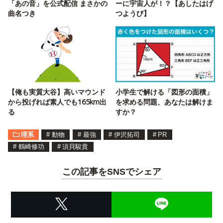
「あの音」を公式配信 まさかの
ーに宇宙人が！？【あしたはげ
曲名つき
つようび】
【俺も実質大谷】高いマウンド
小学生で解ける「図形の面積」
から投げれば素人でも165km出
を求める問題、あなたは解けま
る
すか？
理系
#
動物
#
最強
#
伊沢拓司
#
PR
#
鶴崎修功
#
須貝駿貴
この記事をSNSでシェア