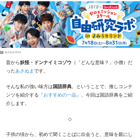
PR
株式会社JERA
昔から
妖怪・ドンナイミコゾウ
（「どんな意味？」小僧）だ
った
あさぬま
です。
そんな私の強い味方は
国語辞典
。ということで、推しコンテ
ンツを紹介する「
おすすめの一品
」、今回は国語辞典をご紹
介します。
◇
子供の頃から、初めて聞くことばに出会うと、意味を親にし