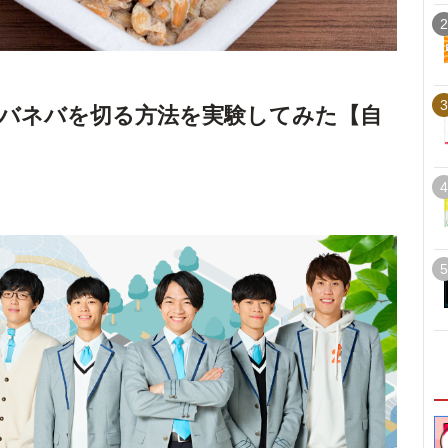
2
3
バネバを切る方法を実験してみた【自
4
5