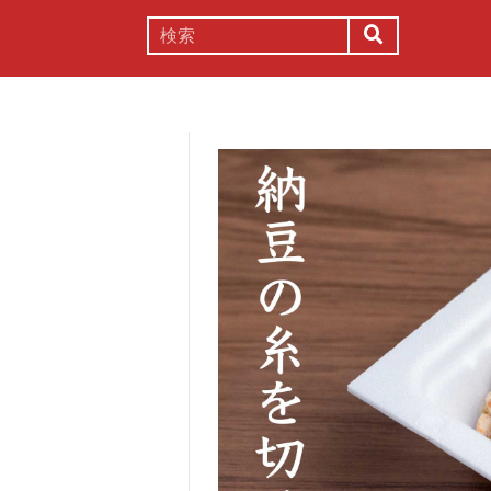
謎解き
コラム
常識
理系