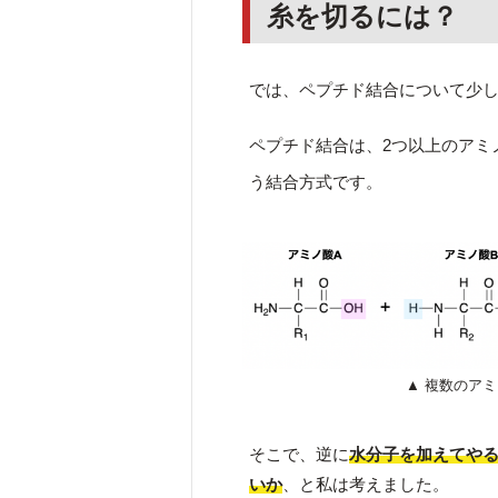
糸を切るには？
では、ペプチド結合について少
ペプチド結合は、2つ以上のアミ
う結合方式です。
▲ 複数のア
そこで、逆に
水分子を加えてや
いか
、と私は考えました。