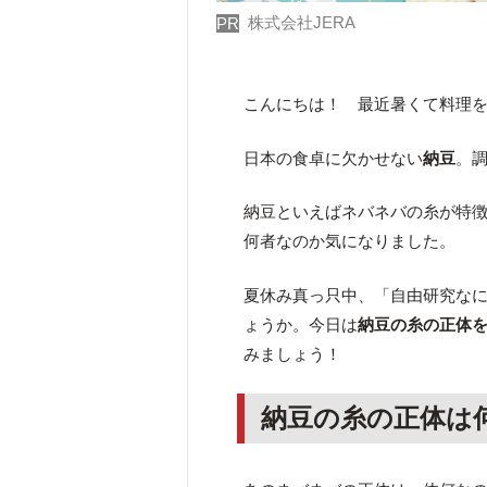
株式会社JERA
PR
こんにちは！ 最近暑くて料理
日本の食卓に欠かせない
納豆
。
納豆といえばネバネバの糸が特
何者なのか気になりました。
夏休み真っ只中、「自由研究な
ょうか。今日は
納豆の糸の正体
みましょう！
納豆の糸の正体は