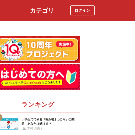
カテゴリ
ログイン
社会
スポーツ
時事ニュース
特集
ランキング
小学生でできる「転がる2つの円」の問
題、あなたは解ける？
木村 真実子