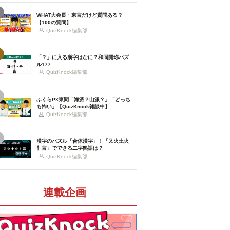
WHAT大会長・東言だけど質問ある？
【100の質問】
QuizKnock編集部
「？」に入る漢字はなに？和同開珎パズ
ル177
QuizKnock編集部
ふくらP×東問「海派？山派？」「どっち
も怖い」【QuizKnock雑談中】
QuizKnock編集部
漢字のパズル「合体漢字」！「又火土火
忄言」でできる二字熟語は？
QuizKnock編集部
連載企画