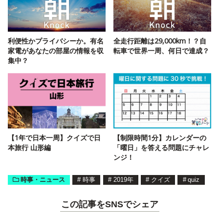
利便性かプライバシーか。有名
全走行距離は29,000km！？自
家電があなたの部屋の情報を収
転車で世界一周、何日で達成？
集中？
【1年で日本一周】クイズで日
【制限時間1分】カレンダーの
本旅行 山形編
「曜日」を答える問題にチャレ
ンジ！
時事・ニュース
#
時事
#
2019年
#
クイズ
#
quiz
この記事をSNSでシェア