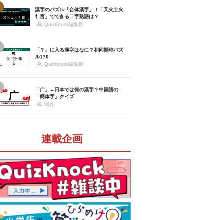
漢字のパズル「合体漢字」！「又火土火
忄言」でできる二字熟語は？
QuizKnock編集部
「？」に入る漢字はなに？和同開珎パズ
ル176
QuizKnock編集部
「广」←日本では何の漢字？中国語の
「簡体字」クイズ
刈谷
連載企画