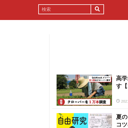
謎解き
コラム
常識
理系
高学
す【
202
夏の
コツ