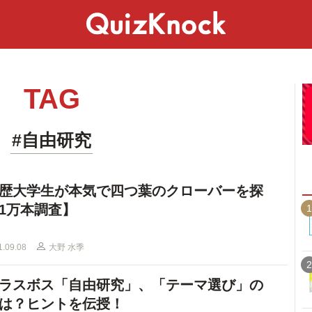
スペシャル
ライフ
ことば
カルチャー
TAG
#自由研究
歴大学生が本気で四つ葉のクローバーを探
1万本調査】
1
1.09.08
大野 水季
2
ラスボス「自由研究」、「テーマ選び」の
は？ヒントを伝授！