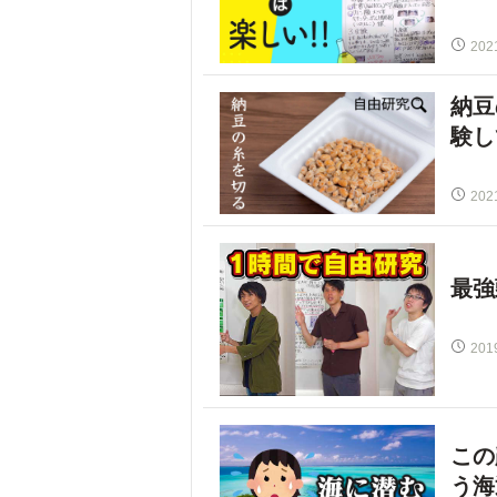
202
納豆
験し
202
最強
201
この
う海