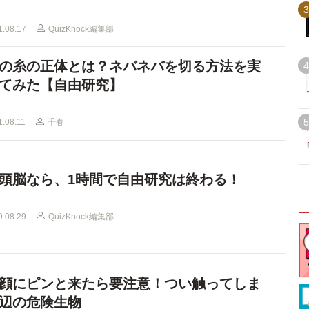
3
1.08.17
QuizKnock編集部
の糸の正体とは？ネバネバを切る方法を実
4
てみた【自由研究】
5
1.08.11
千春
頭脳なら、1時間で自由研究は終わる！
9.08.29
QuizKnock編集部
顔にピンと来たら要注意！つい触ってしま
辺の危険生物