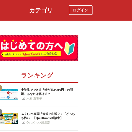
カテゴリ
ログイン
社会
スポーツ
時事ニュース
特集
ランキング
小学生でできる「転がる2つの円」の問
題、あなたは解ける？
木村 真実子
ふくらP×東問「海派？山派？」「どっち
も怖い」【QuizKnock雑談中】
QuizKnock編集部