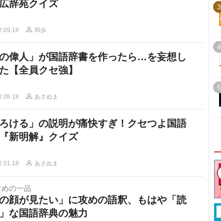
広辞苑クイズ
3
2.09.18
和歩
4
の偉人」が国語辞書を作ったら…を妄想し
た【全員クセ強】
5
2.08.18
あさぬま
ろける」の説明が痛快すぎ！クセつよ国語
『新明解』クイズ
2.01.18
あさぬま
すめの一品
の顔が見たい」に攻めの語釈、もはや「読
」な国語辞典の魅力