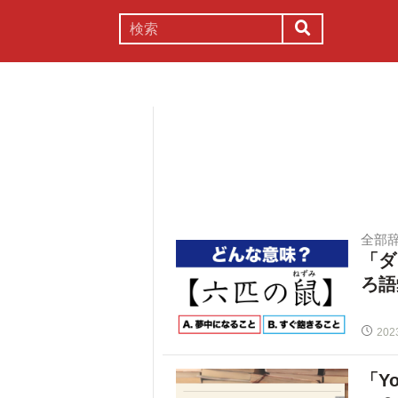
謎解き
コラム
常識
理系
全部
「ダ
ろ語
202
「Y