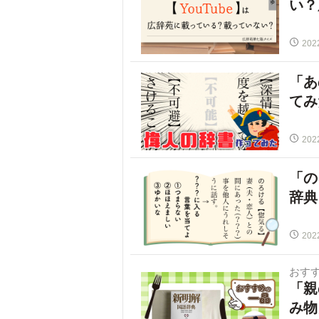
い？
202
「あ
てみ
202
「の
辞典
202
おす
「親
み物