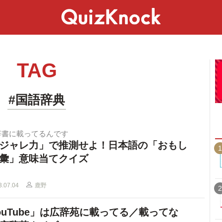
スペシャル
ライフ
ことば
カルチャー
TAG
#国語辞典
辞書に載ってるんです
ジャレ力」で推測せよ！日本語の「おもし
1
彙」意味当てクイズ
3.07.04
鹿野
2
ouTube」は広辞苑に載ってる／載ってな