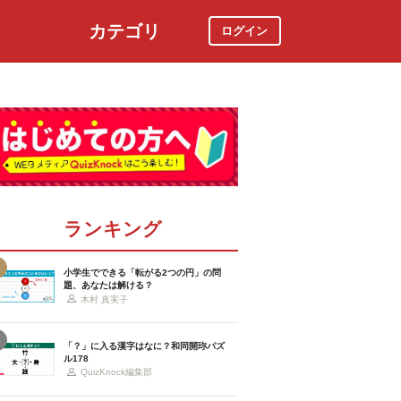
カテゴリ
ログイン
社会
スポーツ
時事ニュース
特集
ランキング
小学生でできる「転がる2つの円」の問
題、あなたは解ける？
木村 真実子
「？」に入る漢字はなに？和同開珎パズ
ル178
QuizKnock編集部