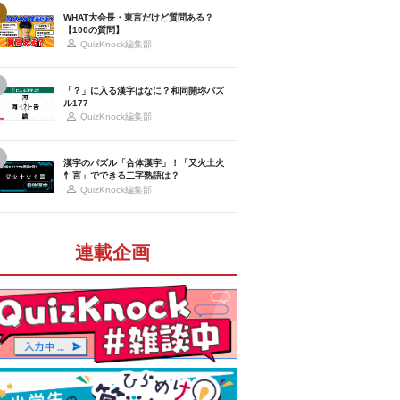
WHAT大会長・東言だけど質問ある？
【100の質問】
QuizKnock編集部
「？」に入る漢字はなに？和同開珎パズ
ル177
QuizKnock編集部
漢字のパズル「合体漢字」！「又火土火
忄言」でできる二字熟語は？
QuizKnock編集部
連載企画