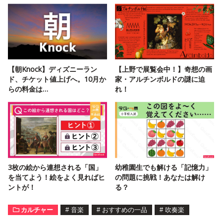
【朝Knock】ディズニーラン
【上野で展覧会中！】奇想の画
ド、チケット値上げへ。10月か
家・アルチンボルドの謎に迫
らの料金は…
れ！
3枚の絵から連想される「国」
幼稚園生でも解ける「記憶力」
を当てよう！絵をよく見ればヒ
の問題に挑戦！あなたは解け
ントが！
る？
カルチャー
#
音楽
#
おすすめの一品
#
吹奏楽