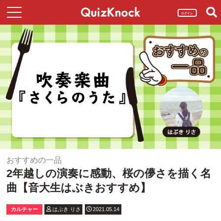
ログイン
おすすめの一品
2年越しの演奏に感動、桜の儚さを描く名
曲【音大生はぶきおすすめ】
カルチャー
はぶき りさ
2021.05.14