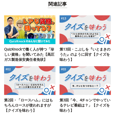
関連記事
QuizKnockで働く人が持つ「珍
第13回・こぶしを『いとまきの
しい資格」を聞いてみた【高圧
うた』のように回す【クイズを
ガス製造保安責任者免状】
味わう】
第2回・「ロースハム」にはも
第3回「今、4チャンでやってい
ちろんロースが使われますが
るテレビ番組は？」【クイズを
【クイズを味わう】
味わう】