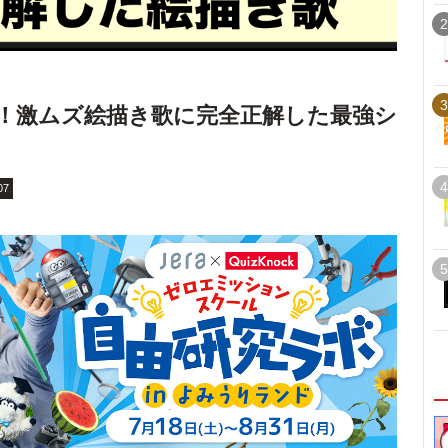
2
3
！激ムズ絵描き歌に完全正解した最強シ
4
07
5