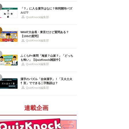
「？」に入る漢字はなに？和同開珎パズ
ル177
QuizKnock編集部
WHAT大会長・東言だけど質問ある？
【100の質問】
QuizKnock編集部
ふくらP×東問「海派？山派？」「どっち
も怖い」【QuizKnock雑談中】
QuizKnock編集部
漢字のパズル「合体漢字」！「又火土火
忄言」でできる二字熟語は？
QuizKnock編集部
連載企画