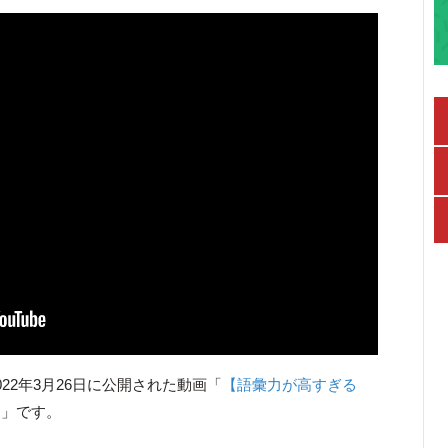
22年3月26日に公開された動画「
【語彙力が高すぎる
】
」です。