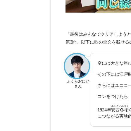
「最後はみんなでクリアしよう
第3問。以下に歌の全文を載せる
空には大きな星
その下には江戸
ふくらおにい
さらにはユニコー
さん
コンをつけたら
あんざいふゆえ
1924年
安西冬衛
につながる実験