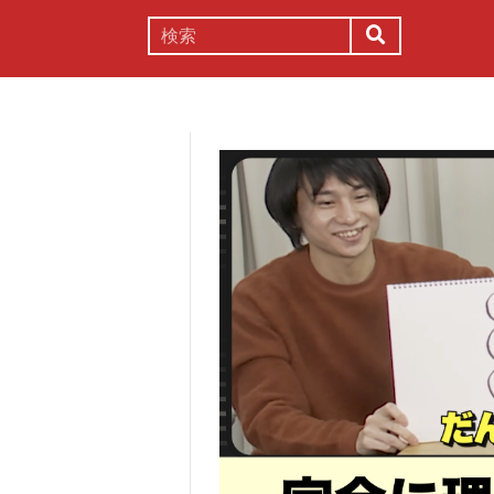
謎解き
コラム
常識
理系