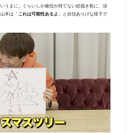
というまに」ぐらいしか確信が持てない絵描き歌に、須
し山本は「
これは可能性あるよ
」と自信ありげな様子で