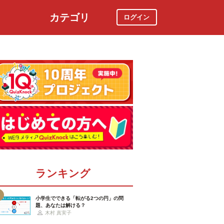
カテゴリ
ログイン
社会
スポーツ
時事ニュース
特集
ランキング
小学生でできる「転がる2つの円」の問
題、あなたは解ける？
木村 真実子