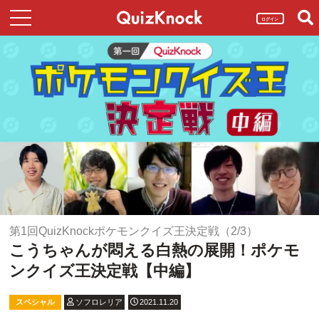
ログイン
第1回QuizKnockポケモンクイズ王決定戦（2/3）
こうちゃんが悶える白熱の展開！ポケモ
ンクイズ王決定戦【中編】
スペシャル
ソフロレリア
2021.11.20