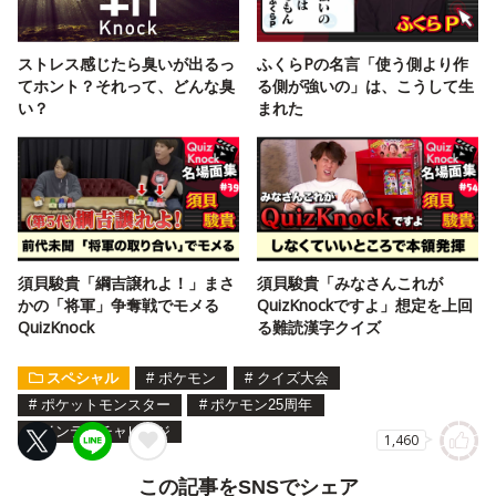
ストレス感じたら臭いが出るっ
ふくらPの名言「使う側より作
てホント？それって、どんな臭
る側が強いの」は、こうして生
い？
まれた
須貝駿貴「綱吉譲れよ！」まさ
須貝駿貴「みなさんこれが
かの「将軍」争奪戦でモメる
QuizKnockですよ」想定を上回
QuizKnock
る難読漢字クイズ
スペシャル
#
ポケモン
#
クイズ大会
#
ポケットモンスター
#
ポケモン25周年
#
インテリチャレンジ
1,460
この記事をSNSでシェア