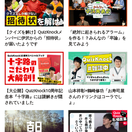
【クイズを解け】QuizKnockメ
「絶対に起きられるアラーム」
ンバーに伊沢からの「招待状」
を作る！？みんなの「卒論」を
が届いたようです
見てみよう
【大公開】QuizKnock10周年記
山本祥彰×鶴崎修功「お寿司屋
念本『十字路』には謎解きが隠
さんのドリンクはコーラでし
されていました
ょ」