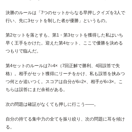
決勝のルールは「7つのセットからなる早押しクイズを3人で
行い、先に3セットを制した者が優勝」というもの。
第2セットを落とすも、第1・第3セットを獲得した私はいち
早く王手をかけた。迎えた第4セット、ここで優勝を決める
つもりで臨んだ。
第4セットのルールは7○4×（7回正解で勝利、4回誤答で失
格）。相手がセット獲得にリーチをかけ、私も誤答を挟みつ
つ何とか追いつく。スコアは自分が6○2×、相手が6○3×。こ
ちらは誤答にまだ余裕がある。
次の問題は確証がなくても押しに行こう――。
自分の持てる集中力の全てを振り絞り、次の問題に耳を傾け
る。