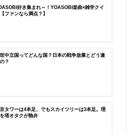
OASOBI好き集まれ～！YOASOBI楽曲×雑学クイ
【ファンなら満点？】
世中立国ってどんな国？日本の戦争放棄とどう違
の？
京タワーは4本足、でもスカイツリーは3本足。理
を塔オタクが熱弁