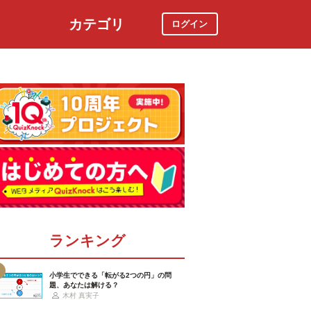
カテゴリ
ログイン
社会
スポーツ
時事ニュース
特集
ランキング
小学生でできる「転がる2つの円」の問
題、あなたは解ける？
木村 真実子