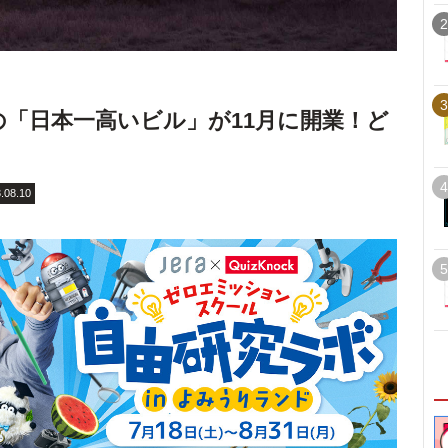
2
3
0mの「日本一高いビル」が11月に開業！ど
4
.08.10
5