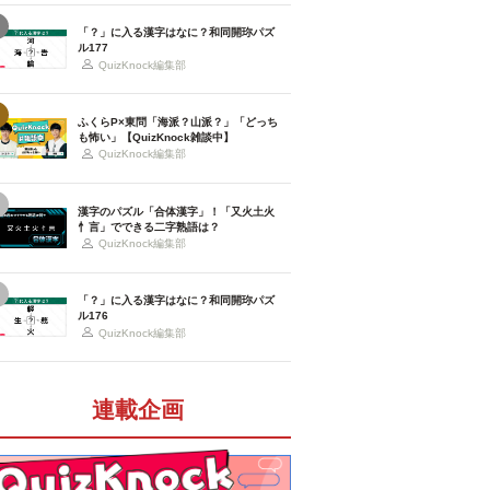
「？」に入る漢字はなに？和同開珎パズ
ル177
QuizKnock編集部
ふくらP×東問「海派？山派？」「どっち
も怖い」【QuizKnock雑談中】
QuizKnock編集部
漢字のパズル「合体漢字」！「又火土火
忄言」でできる二字熟語は？
QuizKnock編集部
「？」に入る漢字はなに？和同開珎パズ
ル176
QuizKnock編集部
連載企画