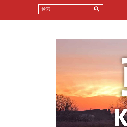
謎解き
コラム
常識
理系