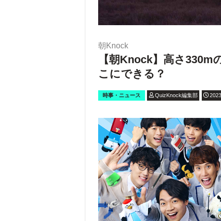
朝Knock
【朝Knock】高さ33
こにできる？
時事・ニュース
QuizKnock編集部
2023