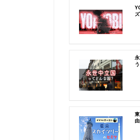
Y
ズ
永
う
東
由