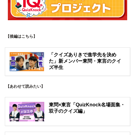
【後編はこちら】
「クイズありきで進学先を決め
た」新メンバー東問・東言のクイ
ズ半生
【あわせて読みたい】
東問×東言「QuizKnock名場面集・
双子のクイズ編」