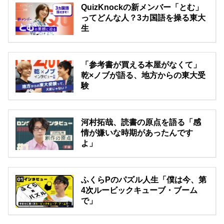
QuizKnockの新メンバー「とむ」
ってどんな人？3カ国語を操る東大
生
「参考書が買える本屋がなくて」
乾×ノブが語る、地方からの東大受
験
河村拓哉、読書の原点を語る「感
情が嫌いな時期があったんです
よ」
ふくらPのパズル人生「僕は今、第
4次ルービックキューブ・ブーム
で」