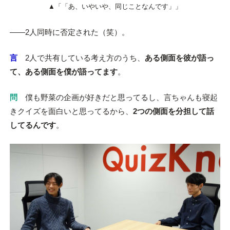
▲「「あ、いやいや、同じことなんです」」
――2人同時に否定された（笑）。
言
2人で共有している考え方のうち、
ある側面を彼が語っ
て、ある側面を僕が語ってます
。
問
僕も野菜の企画が好きだと思ってるし、言ちゃんも寝起
きクイズを面白いと思ってるから、
2つの側面を分担して話
してるんです
。