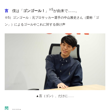
※5
言
僕は「
ゴンゴール！
」
が由来で……。
※5）ゴンゴール：元プロサッカー選手の中山雅史さん（愛称「ゴ
ン」）によるゴールやこれに対する掛け声
▲言（ゴン）、だけに……
問
……。