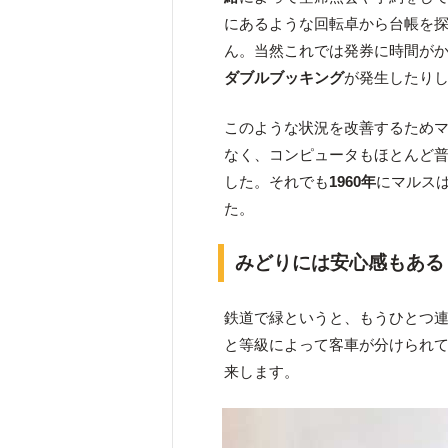
にあるような回転卓から台帳を
ん。当然これでは発券に時間が
ダブルブッキング
が発生したり
このような状況を改善するため
なく、コンピュータもほとんど
した。それでも
1960年
にマルス
た。
みどりには安心感もある
鉄道で緑というと、もうひとつ
と等級によって客車が分けられ
来します。