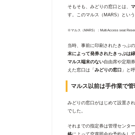
そもそも、みどりの窓口とは、
す。このマルス（MARS）とい
※マルス（MARS）：Multi Access seat R
当時、事前に印刷されたきっぷ
末によって発券されたきっぷは
マルス端末のない
自由席や定期
えた窓口は「
みどりの窓口
」と
マルス以前は手作業で管
みどりの窓口がはじめて設置さ
でした。
それまでの指定券は管理センタ
絡
によって空席照会や予約をし