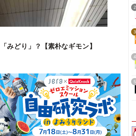
2
3
「みどり」？【素朴なギモン】
4
5