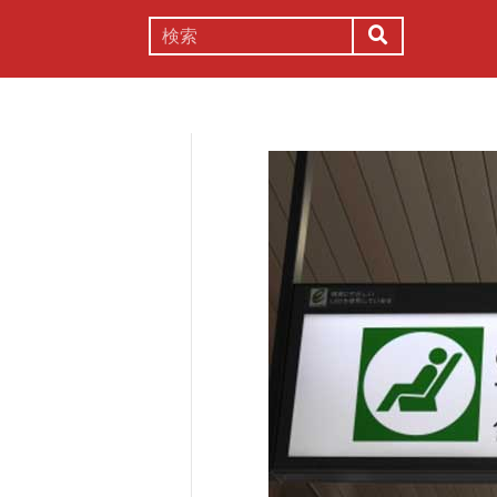
謎解き
コラム
常識
理系