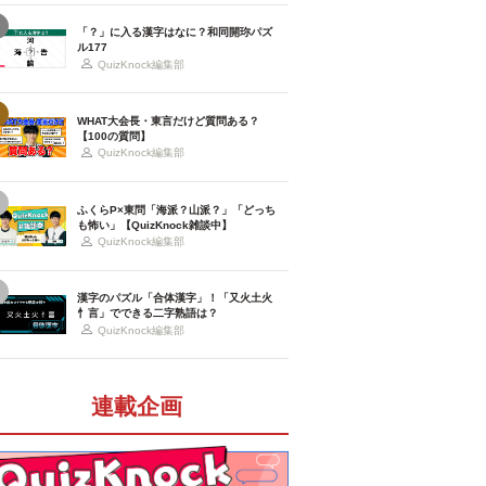
「？」に入る漢字はなに？和同開珎パズ
ル177
QuizKnock編集部
WHAT大会長・東言だけど質問ある？
【100の質問】
QuizKnock編集部
ふくらP×東問「海派？山派？」「どっち
も怖い」【QuizKnock雑談中】
QuizKnock編集部
漢字のパズル「合体漢字」！「又火土火
忄言」でできる二字熟語は？
QuizKnock編集部
連載企画