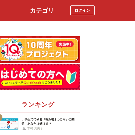
カテゴリ
ログイン
社会
スポーツ
時事ニュース
特集
ランキング
小学生でできる「転がる2つの円」の問
題、あなたは解ける？
木村 真実子