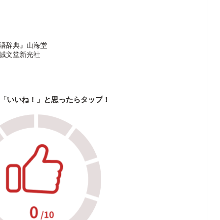
用語辞典』山海堂
』誠文堂新光社
「いいね！」と思ったらタップ！