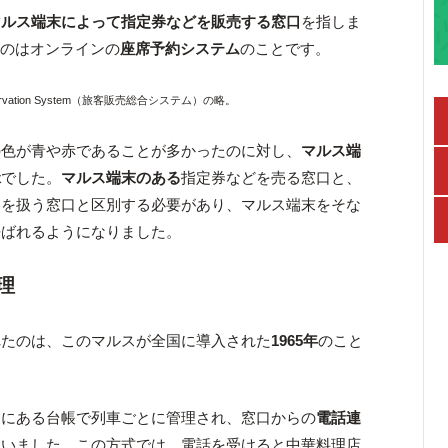
マルス端末によって指定券などを販売する窓口
を指しま
うのはオンラインの
座席予約システム
のことです。
eservation System（旅客販売総合システム）の略。
の色が青や赤であることが多かったのに対し、
マルス端
緑
でした。
マルス端末のある
指定券などを売る窓口と、
券を扱う窓口と区別する必要があり、マルス端末をそな
呼ばれるようになりました。
理
れたのは、このマルスが全国に導入された
1965年
のこと
ーにある台帳で列車ごとに管理され、窓口からの
電話連
ていました。この方式では、電話を受けると中華料理店