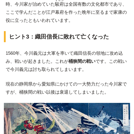
すんぷ
時、今川家が治めていた
駿府
は全国有数の文化都市であり、
ここで学んだことが江戸幕府を作った晩年に至るまで家康の
役に立ったともいわれています。
ヒント3：織田信長に敗れて亡くなった
1560年、今川義元は大軍を率いて織田信長の領地に攻め込
み、戦いが起きました。これが
桶狭間の戦い
です。この戦い
で今川義元は討ち取られてしまいます。
現在の静岡県から愛知県にかけての一大勢力だった今川家で
すが、桶狭間の戦い以後は衰退してしまいました。