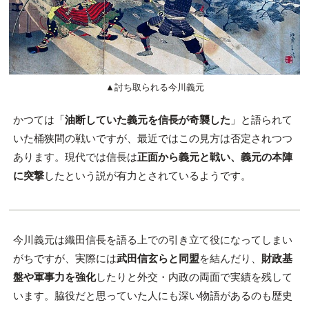
▲討ち取られる今川義元
かつては「
油断していた義元を信長が奇襲した
」と語られて
いた桶狭間の戦いですが、最近ではこの見方は否定されつつ
あります。現代では信長は
正面から義元と戦い、義元の本陣
に突撃
したという説が有力とされているようです。
今川義元は織田信長を語る上での引き立て役になってしまい
がちですが、実際には
武田信玄らと同盟
を結んだり、
財政基
盤や軍事力を強化
したりと外交・内政の両面で実績を残して
います。脇役だと思っていた人にも深い物語があるのも歴史