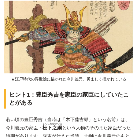
▲江戸時代の浮世絵に描かれた今川義元。勇ましく描かれている
ヒント1：豊臣秀吉を家臣の家臣にしていたこ
とがある
若い頃の豊臣秀吉（当時は「木下藤吉郎」という名前）は、
まつしたゆきつな
今川義元の家臣・
松下之綱
という人物のそのまた家臣だった
時期があります。秀吉が仕えた当時、之綱は今川義元のもと