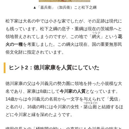
▲「嘉兵衛」（加兵衛）こと松下之綱
松下家は大名の中では小さな家でしたが、その足跡は現代に
も残っています。松下之綱の息子・重綱は現在の茨城県へと
つなび
領地替えされてしまうのですが、この地で「
網火
」という
花
火の一種
を考案しました。この綱火は現在、国の重要無形民
俗文化財に指定されています。
ヒント2：徳川家康を人質にしていた
徳川家康の父は今川義元の勢力圏に領地を持った小規模な大
名であり、家康は8歳にして
今川家の人質
となっています。
14歳からは今川義元の名前から一文字を与えられて「
元
信」
つきやまどの
と名のり、16歳の時には今川家の女性・
築山殿
と結婚するほ
どに今川家と縁を深めたようです。
織田信長との「桶狭間の戦い」の直前にも今川義元の味方と