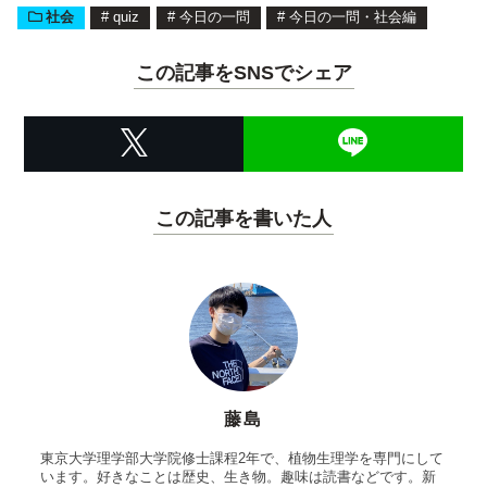
社会
#
quiz
#
今日の一問
#
今日の一問・社会編
この記事をSNSでシェア
この記事を書いた人
藤島
東京大学理学部大学院修士課程2年で、植物生理学を専門にして
います。好きなことは歴史、生き物。趣味は読書などです。新