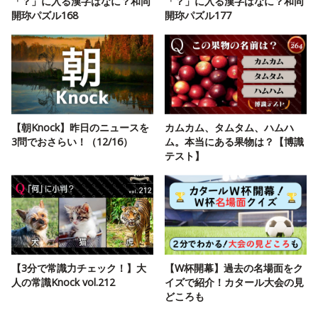
「？」に入る漢字はなに？和同
「？」に入る漢字はなに？和同
開珎パズル168
開珎パズル177
【朝Knock】昨日のニュースを
カムカム、タムタム、ハムハ
3問でおさらい！（12/16）
ム。本当にある果物は？【博識
テスト】
【3分で常識力チェック！】大
【W杯開幕】過去の名場面をク
人の常識Knock vol.212
イズで紹介！カタール大会の見
どころも