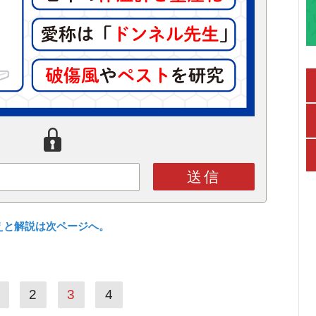
送信
えと解説は次ページへ。
2
3
4