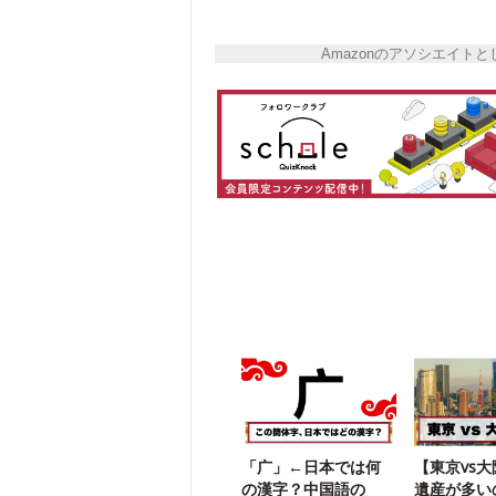
Amazonのアソシエイ
「广」←日本では何
【東京vs
の漢字？中国語の
遺産が多い