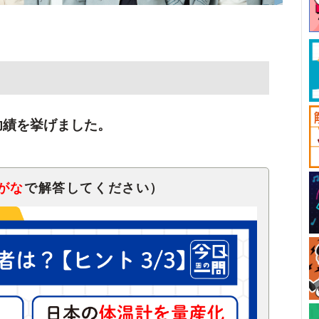
功績を挙げました。
がな
で解答してください）