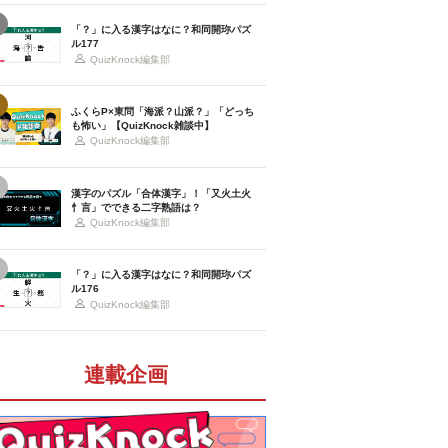
「？」に入る漢字はなに？和同開珎パズ
ル177
QuizKnock編集部
ふくらP×東問「海派？山派？」「どっち
も怖い」【QuizKnock雑談中】
QuizKnock編集部
漢字のパズル「合体漢字」！「又火土火
忄言」でできる二字熟語は？
QuizKnock編集部
「？」に入る漢字はなに？和同開珎パズ
ル176
QuizKnock編集部
連載企画