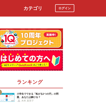
カテゴリ
ログイン
社会
スポーツ
時事ニュース
特集
ランキング
小学生でできる「転がる2つの円」の問
題、あなたは解ける？
木村 真実子