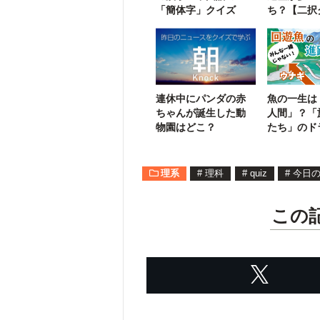
「簡体字」クイズ
ち？【二択
連休中にパンダの赤
魚の一生は
ちゃんが誕生した動
人間」？「
物園はどこ？
たち」のド
ケとウナギ
理系
#
理科
#
quiz
#
今日
この