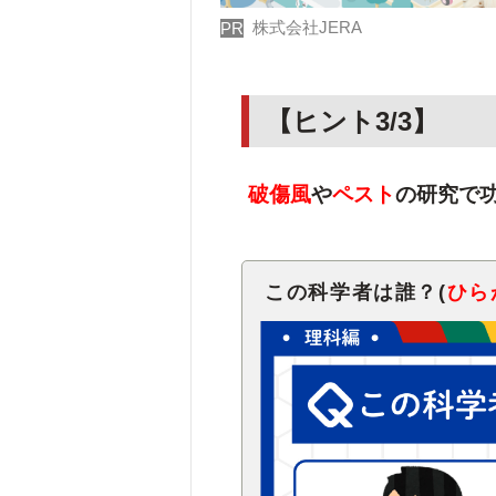
株式会社JERA
PR
【ヒント3/3】
破傷風
や
ペスト
の研究で
この科学者は誰？(
ひら