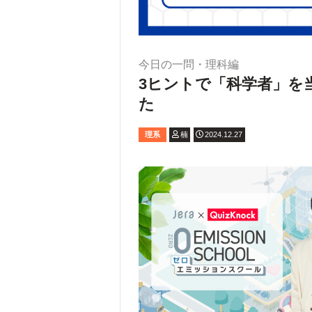
今日の一問・理科編
3ヒントで「科学者」を
た
理系
楠
2024.12.27