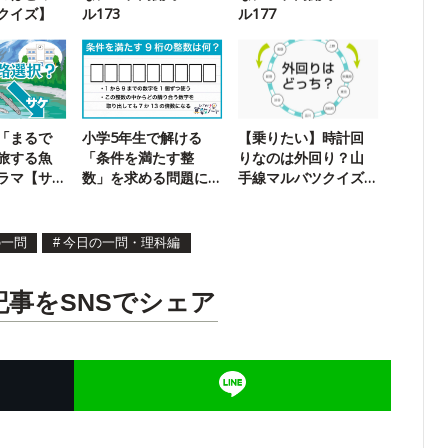
クイズ】
ル173
ル177
「まるで
小学5年生で解ける
【乗りたい】時計回
旅する魚
「条件を満たす整
りなのは外回り？山
ラマ【サ
数」を求める問題に
手線マルバツクイズ
】
挑戦！
【二択】
の一問
#
今日の一問・理科編
記事をSNSでシェア