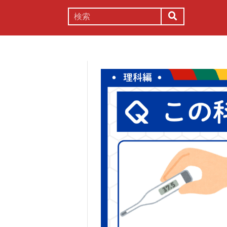
謎解き
コラム
常識
理系