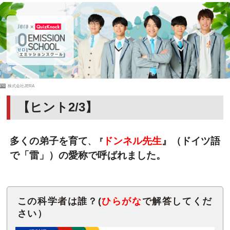
PR
株式会社JERA
【ヒント2/3】
多くの弟子を育て
ドンネル先生
』
（ドイツ語
、『
で「雷」）の愛称で呼ばれました。
この科学者は誰？(
ひらがな
で解答してくだ
さい）