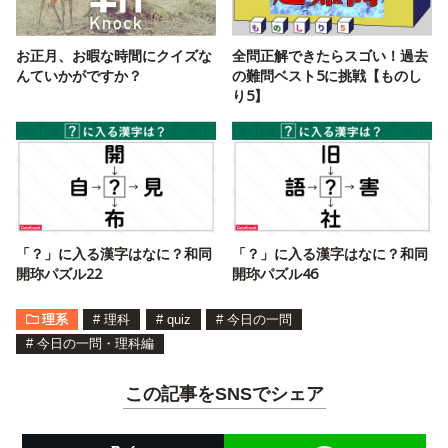
お正月、お暇な時間にクイズな
全問正解できたらスゴい！過去
んていかがですか？
の難問ベスト5に挑戦【ものし
り5】
「？」に入る漢字はなに？和同
「？」に入る漢字はなに？和同
開珎パズル22
開珎パズル46
理系
#
理科
#
quiz
#
今日の一問
#
今日の一問・理科編
この記事をSNSでシェア