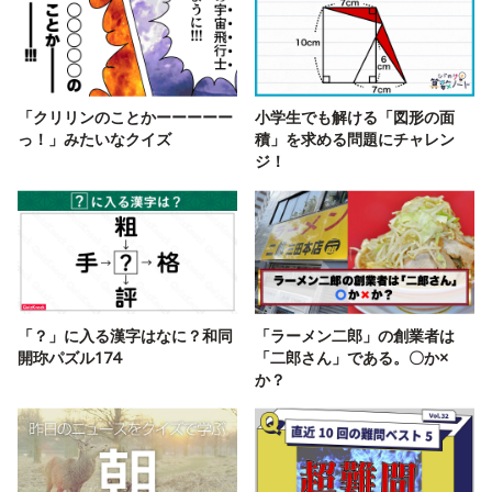
「クリリンのことかーーーーー
小学生でも解ける「図形の面
っ！」みたいなクイズ
積」を求める問題にチャレン
ジ！
「？」に入る漢字はなに？和同
「ラーメン二郎」の創業者は
開珎パズル174
「二郎さん」である。〇か×
か？