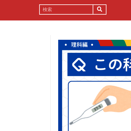
謎解き
コラム
常識
理系