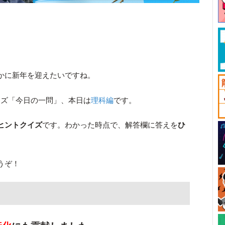
かに新年を迎えたいですね。
ーズ「今日の一問」、本日は
理科編
です。
ヒントクイズ
です。わかった時点で、解答欄に答えを
ひ
うぞ！