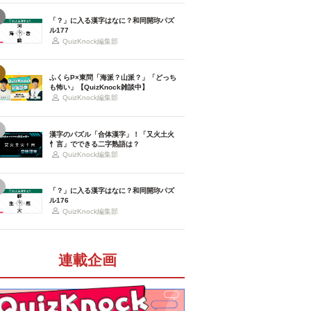
「？」に入る漢字はなに？和同開珎パズ
ル177
QuizKnock編集部
ふくらP×東問「海派？山派？」「どっち
も怖い」【QuizKnock雑談中】
QuizKnock編集部
漢字のパズル「合体漢字」！「又火土火
忄言」でできる二字熟語は？
QuizKnock編集部
「？」に入る漢字はなに？和同開珎パズ
ル176
QuizKnock編集部
連載企画