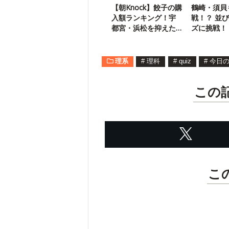
【朝Knock】餃子の購
鶴崎・須貝
入額ランキング！宇
戦！？ 並
都宮・浜松を抑えた1
ズに挑戦！
位は？
ズ】
理系
#
理科
#
quiz
#
今日
この
こ