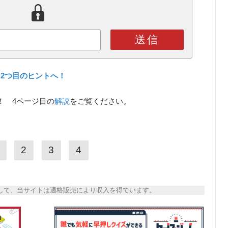
送信
2つ目のヒントへ！
！ 4ページ目の
解説
をご覧ください。
2
3
4
トとして、当サイトは適格販売により収入を得ています。