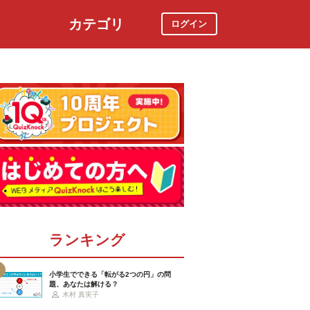
カテゴリ
ログイン
社会
スポーツ
時事ニュース
特集
ランキング
小学生でできる「転がる2つの円」の問
題、あなたは解ける？
木村 真実子