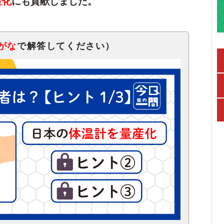
産化
にも貢献しました。
がな
で解答してください）