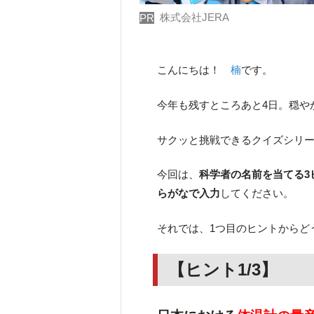
株式会社JERA
PR
こんにちは！
楠
です。
今年も残すところあと4日。穏や
サクッと挑戦できるクイズシリ
今回は、
科学者の名前を当てる3
らがなで入力
してください。
それでは、1つ目のヒントからど
【ヒント1/3】