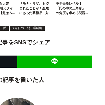
も大苦
『モナ・リザ』も盗
中学受験レベル！
び替えクイ
まれたことが！盗難
「円の中の三角形」
【超激ム
にあった芸術品・財
の角度を求める問題
宝クイズ
に挑戦！
の一問
#
今日の一問・理科編
記事をSNSでシェア
の記事を書いた人