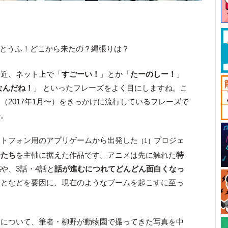
は柳野とうふ！どこから来たの？縄張りは？
最近、ネット上で「
すごーい！
」とか「
たーのしー！
」
なんだね！
」 といったフレーズをよく目にしますね。こ
』
（2017年1月〜）をきっかけに流行しているフレーズで
か。
ートフォン用のアプリゲームから出発した
プロジェ
［1］
子たち
を主軸に据えた作品です。アニメは先に触れた
特
感
や、3話・4話と
話が進むにつれてどんどん面白くなっ
ことなどを要因に、現在のようなブームを起こすに至っ
』について、筆者・柳野が動物園で撮ってきた写真を中