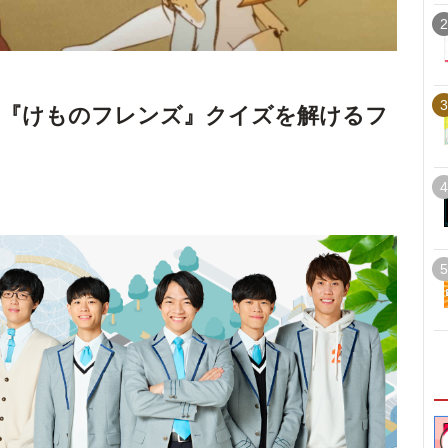
2
3
ル『けものフレンズ』クイズを解けるフ
4
5