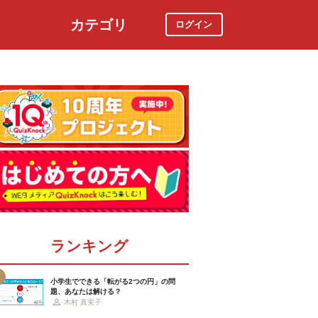
カテゴリ
ログイン
社会
スポーツ
時事ニュース
特集
ランキング
小学生でできる「転がる2つの円」の問
題、あなたは解ける？
木村 真実子