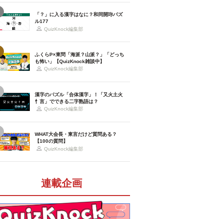
「？」に入る漢字はなに？和同開珎パズ
ル177
QuizKnock編集部
ふくらP×東問「海派？山派？」「どっち
も怖い」【QuizKnock雑談中】
QuizKnock編集部
漢字のパズル「合体漢字」！「又火土火
忄言」でできる二字熟語は？
QuizKnock編集部
WHAT大会長・東言だけど質問ある？
【100の質問】
QuizKnock編集部
連載企画