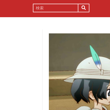
謎解き
コラム
常識
理系