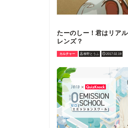
たーのしー！君はリア
レンズ？
カルチャー
柳野とうふ
2017.02.19