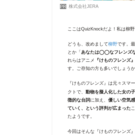
株式会社JERA
PR
ここはQuizKnockだよ！私
どうも、改めまして
柳野
です。
とか「
あなたは◯◯なフレンズ
れらはアニメ
『けものフレンズ
す。ご存知の方も多いでしょう
『けものフレンズ』は元々スマ
クトで、
動物を擬人化した女の
徴的な台詞
に加え、
優しい空気
ていく、という評判が広まった
たようです。
今回はそんな『けものフレンズ