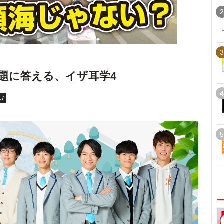
2
3
題に答える、イザ耳学4
4
17
5