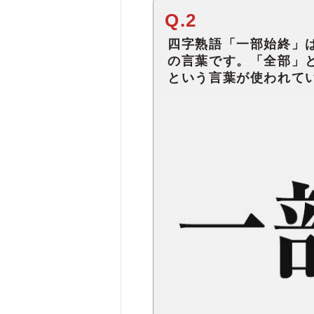
Q.2
四字熟語「一部始終」
の言葉です。「全部」
という言葉が使われて