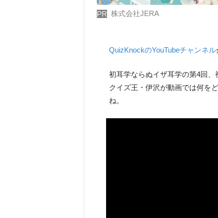
株式会社JERA
PR
QuizKnockのYouTubeチャンネル
初耳学ならぬイザ耳学の第4回、
クイズ王・伊沢が動画では何を
ね。