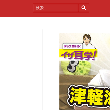
謎解き
コラム
常識
理系