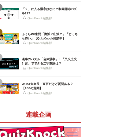
「？」に入る漢字はなに？和同開珎パズ
ル177
QuizKnock編集部
ふくらP×東問「海派？山派？」「どっち
も怖い」【QuizKnock雑談中】
QuizKnock編集部
漢字のパズル「合体漢字」！「又火土火
忄言」でできる二字熟語は？
QuizKnock編集部
WHAT大会長・東言だけど質問ある？
【100の質問】
QuizKnock編集部
連載企画