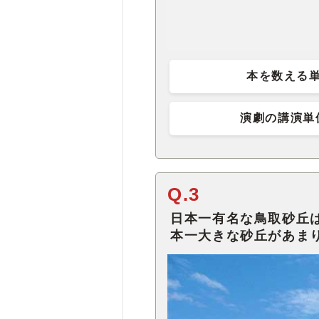
本を数える
演劇の講演単
Q.3
日本一有名な鳥取砂丘
本一大きな砂丘があま