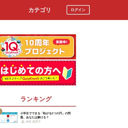
カテゴリ
ログイン
社会
スポーツ
時事ニュース
特集
ランキング
小学生でできる「転がる2つの円」の問
題、あなたは解ける？
木村 真実子