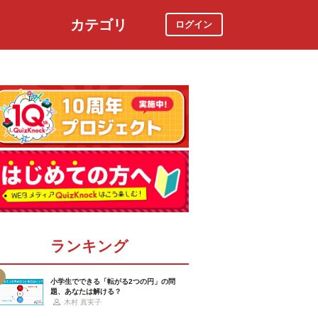
カテゴリ
ログイン
社会
スポーツ
時事ニュース
特集
ランキング
小学生でできる「転がる2つの円」の問
題、あなたは解ける？
木村 真実子