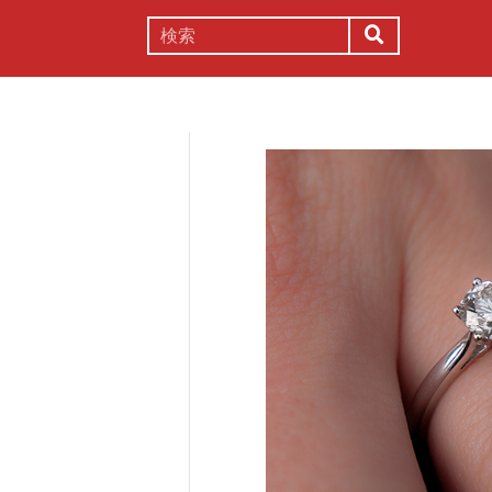
謎解き
コラム
常識
理系