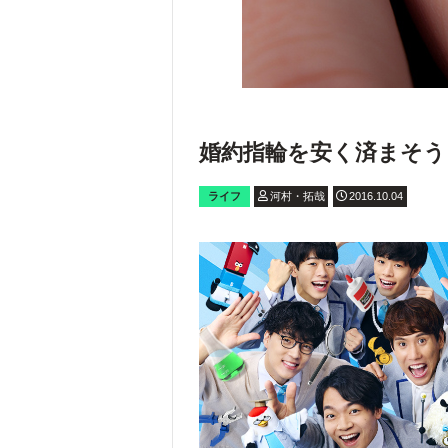
婚約指輪を安く済まそう
ライフ
河村・拓哉
2016.10.04