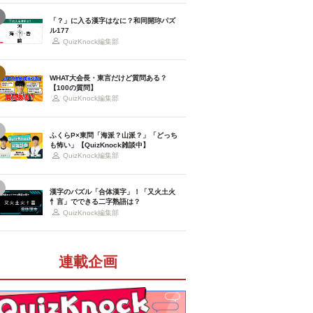
「？」に入る漢字はなに？和同開珎パズ
ル177
QuizKnock編集部
WHAT大会長・東言だけど質問ある？
【100の質問】
QuizKnock編集部
ふくらP×東問「海派？山派？」「どっち
も怖い」【QuizKnock雑談中】
QuizKnock編集部
漢字のパズル「合体漢字」！「又火土火
忄言」でできる二字熟語は？
QuizKnock編集部
連載企画