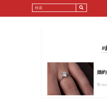
謎解き
コラム
常識
理系
婚約
201