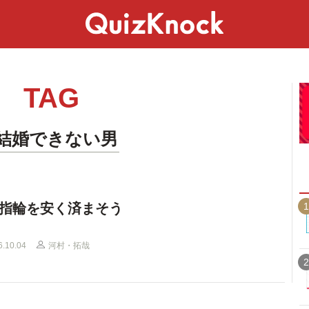
スペシャル
ライフ
ことば
カルチャー
TAG
#結婚できない男
1
指輪を安く済まそう
6.10.04
河村・拓哉
2