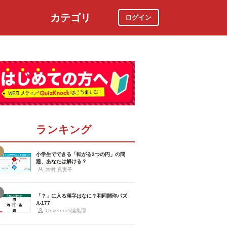
カテゴリ
ログイン
社会
スポーツ
時事ニュース
特集
ランキング
小学生でできる「転がる2つの円」の問
題、あなたは解ける？
木村 真実子
「？」に入る漢字はなに？和同開珎パズ
ル177
QuizKnock編集部