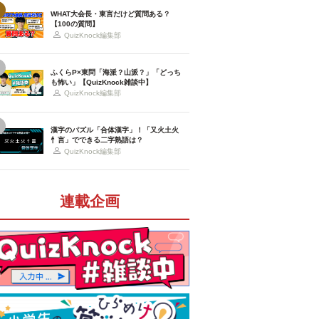
WHAT大会長・東言だけど質問ある？
【100の質問】
QuizKnock編集部
ふくらP×東問「海派？山派？」「どっち
も怖い」【QuizKnock雑談中】
QuizKnock編集部
漢字のパズル「合体漢字」！「又火土火
忄言」でできる二字熟語は？
QuizKnock編集部
連載企画