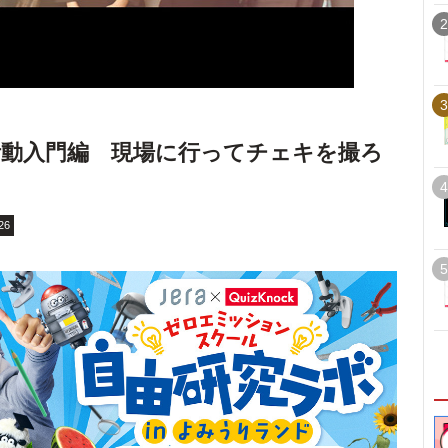
2
3
動入門編 現場に行ってチェキを撮ろ
4
26
5