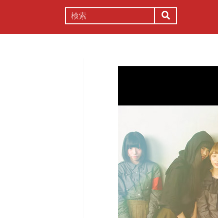
謎解き
コラム
常識
理系