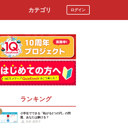
カテゴリ
ログイン
社会
スポーツ
時事ニュース
特集
ランキング
小学生でできる「転がる2つの円」の問
題、あなたは解ける？
木村 真実子