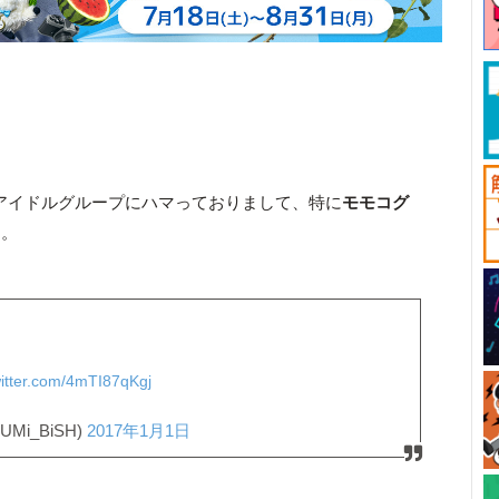
アイドルグループにハマっておりまして、特に
モモコグ
す。
witter.com/4mTI87qKgj
i_BiSH)
2017年1月1日