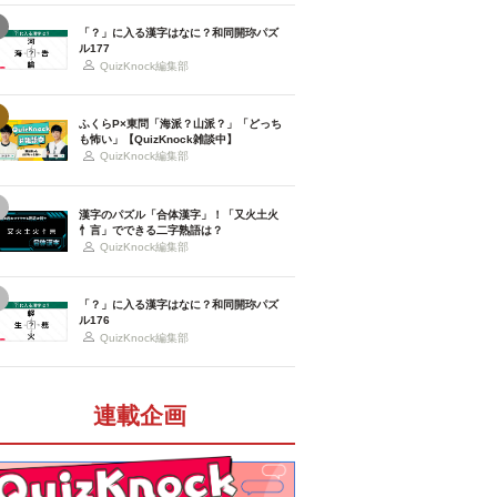
「？」に入る漢字はなに？和同開珎パズ
ル177
QuizKnock編集部
ふくらP×東問「海派？山派？」「どっち
も怖い」【QuizKnock雑談中】
QuizKnock編集部
漢字のパズル「合体漢字」！「又火土火
忄言」でできる二字熟語は？
QuizKnock編集部
「？」に入る漢字はなに？和同開珎パズ
ル176
QuizKnock編集部
連載企画