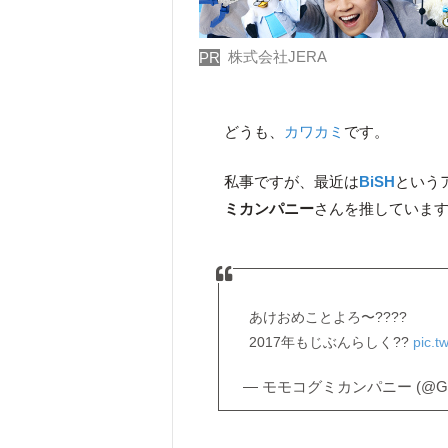
株式会社JERA
PR
どうも、
カワカミ
です。
私事ですが、最近は
BiSH
という
ミカンパニー
さんを推していま
あけおめことよろ〜????
2017年もじぶんらしく??
pic.t
— モモコグミカンパニー (@GUM